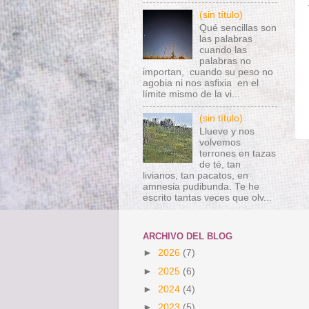
(sin título)
Qué sencillas son
las palabras
cuando las
palabras no
importan, cuando su peso no
agobia ni nos asfixia en el
límite mismo de la vi...
(sin título)
Llueve y nos
volvemos
terrones en tazas
de té, tan
livianos, tan pacatos, en
amnesia pudibunda. Te he
escrito tantas veces que olv...
ARCHIVO DEL BLOG
►
2026
(7)
►
2025
(6)
►
2024
(4)
►
2023
(5)