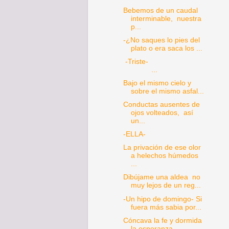
Bebemos de un caudal
interminable, nuestra
p...
-¿No saques lo pies del
plato o era saca los ...
-Triste-
...
Bajo el mismo cielo y
sobre el mismo asfal...
Conductas ausentes de
ojos volteados, así
un...
-ELLA-
La privación de ese olor
a helechos húmedos
...
Dibújame una aldea no
muy lejos de un reg...
-Un hipo de domingo- Si
fuera más sabia por...
Cóncava la fe y dormida
la esperanza,