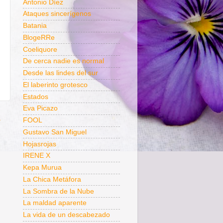
Antonio Díez
Ataques sincerígenos
Batania
BlogeRRe
Coeliquore
De cerca nadie es normal
Desde las lindes del sur
El laberinto grotesco
Estados
Eva Picazo
a
FOOL
Gustavo San Miguel
Hojasrojas
IRENE X
Kepa Murua
La Chica Metáfora
La Sombra de la Nube
La maldad aparente
La vida de un descabezado