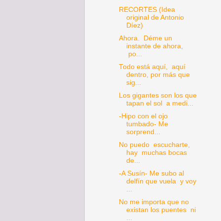
RECORTES (Idea
original de Antonio
Díez)
Ahora. Déme un
instante de ahora,
po...
Todo está aquí, aquí
dentro, por más que
sig...
Los gigantes son los que
tapan el sol a medi...
-Hipo con el ojo
tumbado- Me
sorprend...
No puedo escucharte,
hay muchas bocas
de...
-A Susín- Me subo al
delfín que vuela y voy
...
No me importa que no
existan los puentes ni
...