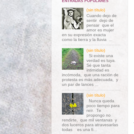
ENTRADAS POPULARES
(sin título)
Cuando dejo de
sentir dejo de
pensar que el
amor es mujer
en su expresión exacta
como la tierra y la lluvia ...
(sin título)
Si existe una
verdad es tuya.
Sé que tanta
intimidad es
incómoda, que una ración de
protesta es más adecuada, y
un par de lances ...
(sin título)
Nunca queda
poco tiempo para
reír. Te
propongo no
rendirte, que mil ventanas y
dos luceros para atravesarlas
todas es una fi...