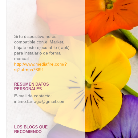
Si tu dispositivo no es
compatible con el Market,
bájate este ejecutable (.apk)
para instalarlo de forma
manual:
http://www.mediafire.com/?
sij2ufrnps76f9f
RESUMEN DATOS
PERSONALES
E-mail de contacto:
intimo.farrago@gmail.com
LOS BLOGS QUE
RECOMIENDO