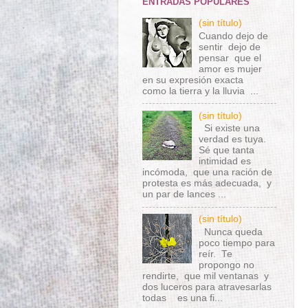
ENTRADAS POPULARES
(sin título)
Cuando dejo de
sentir dejo de
pensar que el
amor es mujer
en su expresión exacta
como la tierra y la lluvia ...
(sin título)
Si existe una
verdad es tuya.
Sé que tanta
intimidad es
incómoda, que una ración de
protesta es más adecuada, y
un par de lances ...
(sin título)
Nunca queda
poco tiempo para
reír. Te
propongo no
rendirte, que mil ventanas y
dos luceros para atravesarlas
todas es una fi...