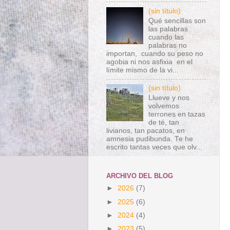
(sin título)
Qué sencillas son
las palabras
cuando las
palabras no
importan, cuando su peso no
agobia ni nos asfixia en el
límite mismo de la vi...
(sin título)
Llueve y nos
volvemos
terrones en tazas
de té, tan
livianos, tan pacatos, en
amnesia pudibunda. Te he
escrito tantas veces que olv...
ARCHIVO DEL BLOG
►
2026
(7)
►
2025
(6)
►
2024
(4)
►
2023
(5)