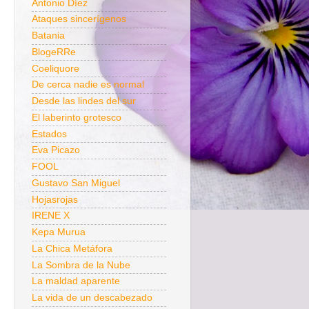
Antonio Díez
Ataques sincerígenos
Batania
BlogeRRe
Coeliquore
De cerca nadie es normal
Desde las lindes del sur
El laberinto grotesco
Estados
Eva Picazo
FOOL
Gustavo San Miguel
Hojasrojas
IRENE X
Kepa Murua
La Chica Metáfora
La Sombra de la Nube
La maldad aparente
La vida de un descabezado