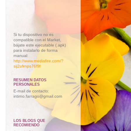
Si tu dispositivo no es
compatible con el Market,
bájate este ejecutable (.apk)
para instalarlo de forma
manual:
http://www.mediafire.com/?
sij2ufrnps76f9f
RESUMEN DATOS
PERSONALES
E-mail de contacto:
intimo.farrago@gmail.com
LOS BLOGS QUE
RECOMIENDO