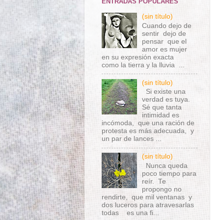
ENTRADAS POPULARES
(sin título)
Cuando dejo de
sentir dejo de
pensar que el
amor es mujer
en su expresión exacta
como la tierra y la lluvia ...
(sin título)
Si existe una
verdad es tuya.
Sé que tanta
intimidad es
incómoda, que una ración de
protesta es más adecuada, y
un par de lances ...
(sin título)
Nunca queda
poco tiempo para
reír. Te
propongo no
rendirte, que mil ventanas y
dos luceros para atravesarlas
todas es una fi...