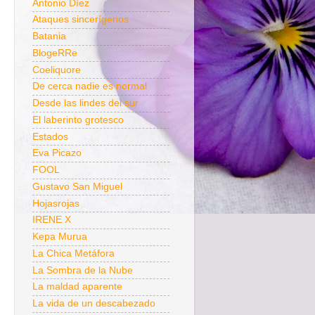
Antonio Díez
Ataques sincerígenos
Batania
BlogeRRe
Coeliquore
De cerca nadie es normal
Desde las lindes del sur
El laberinto grotesco
Estados
Eva Picazo
FOOL
Gustavo San Miguel
Hojasrojas
IRENE X
Kepa Murua
La Chica Metáfora
La Sombra de la Nube
La maldad aparente
La vida de un descabezado