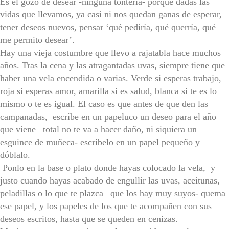
Es el gozo de desear -ninguna tontería- porque dadas las
vidas que llevamos, ya casi ni nos quedan ganas de esperar,
tener deseos nuevos, pensar ‘qué pediría, qué querría, qué
me permito desear’.
Hay una vieja costumbre que llevo a rajatabla hace muchos
años. Tras la cena y las atragantadas uvas, siempre tiene que
haber una vela encendida o varias. Verde si esperas trabajo,
roja si esperas amor, amarilla si es salud, blanca si te es lo
mismo o te es igual. El caso es que antes de que den las
campanadas, escribe en un papeluco un deseo para el año
que viene –total no te va a hacer daño, ni siquiera un
esguince de muñeca- escríbelo en un papel pequeño y
dóblalo.
Ponlo en la base o plato donde hayas colocado la vela, y
justo cuando hayas acabado de engullir las uvas, aceitunas,
peladillas o lo que te plazca –que los hay muy suyos- quema
ese papel, y los papeles de los que te acompañen con sus
deseos escritos, hasta que se queden en cenizas.