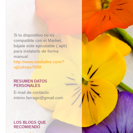
Si tu dispositivo no es
compatible con el Market,
bájate este ejecutable (.apk)
para instalarlo de forma
manual:
http://www.mediafire.com/?
sij2ufrnps76f9f
RESUMEN DATOS
PERSONALES
E-mail de contacto:
intimo.farrago@gmail.com
LOS BLOGS QUE
RECOMIENDO