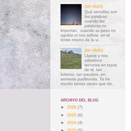
(sin título)
Qué sencillas son
las palabras
cuando las
palabras no
importan, cuando su peso no
agobia ni nos asfixia en el
límite mismo de la vi...
(sin título)
Llueve y nos
volvemos
terrones en tazas
de té, tan
livianos, tan pacatos, en
amnesia pudibunda. Te he
escrito tantas veces que olv...
ARCHIVO DEL BLOG
►
2026
(7)
►
2025
(6)
►
2024
(4)
►
2023
(5)