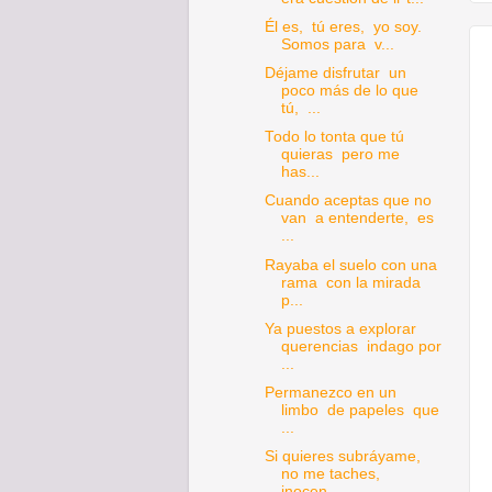
Él es, tú eres, yo soy.
Somos para v...
Déjame disfrutar un
poco más de lo que
tú, ...
Todo lo tonta que tú
quieras pero me
has...
Cuando aceptas que no
van a entenderte, es
...
Rayaba el suelo con una
rama con la mirada
p...
Ya puestos a explorar
querencias indago por
...
Permanezco en un
limbo de papeles que
...
Si quieres subráyame,
no me taches,
inocen...