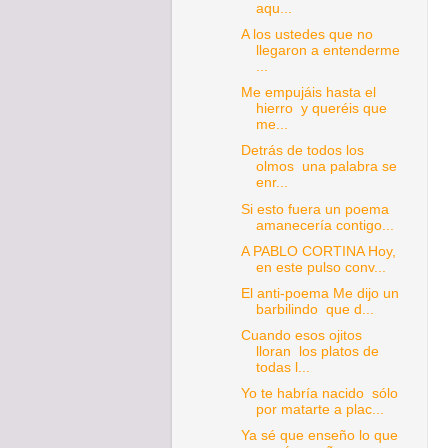
aqu...
A los ustedes que no
llegaron a entenderme
...
Me empujáis hasta el
hierro y queréis que
me...
Detrás de todos los
olmos una palabra se
enr...
Si esto fuera un poema
amanecería contigo...
A PABLO CORTINA Hoy,
en este pulso conv...
El anti-poema Me dijo un
barbilindo que d...
Cuando esos ojitos
lloran los platos de
todas l...
Yo te habría nacido sólo
por matarte a plac...
Ya sé que enseño lo que