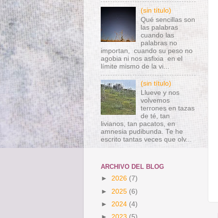
(sin título)
Qué sencillas son
las palabras
cuando las
palabras no
importan, cuando su peso no
agobia ni nos asfixia en el
límite mismo de la vi...
(sin título)
Llueve y nos
volvemos
terrones en tazas
de té, tan
livianos, tan pacatos, en
amnesia pudibunda. Te he
escrito tantas veces que olv...
ARCHIVO DEL BLOG
►
2026
(7)
►
2025
(6)
►
2024
(4)
►
2023
(5)