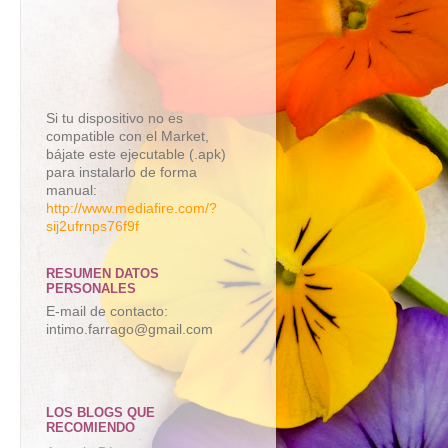
Si tu dispositivo no es
compatible con el Market,
bájate este ejecutable (.apk)
para instalarlo de forma
manual:
http://www.mediafire.com/?
sij2ufrnps76f9f
RESUMEN DATOS
PERSONALES
E-mail de contacto:
intimo.farrago@gmail.com
LOS BLOGS QUE
RECOMIENDO