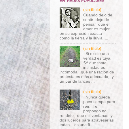
ENTRADAS POPULARES
(sin título)
Cuando dejo de
sentir dejo de
pensar que el
amor es mujer
en su expresión exacta
como la tierra y la lluvia ...
(sin título)
Si existe una
verdad es tuya.
Sé que tanta
intimidad es
incómoda, que una ración de
protesta es más adecuada, y
un par de lances ...
(sin título)
Nunca queda
poco tiempo para
reír. Te
propongo no
rendirte, que mil ventanas y
dos luceros para atravesarlas
todas es una fi...