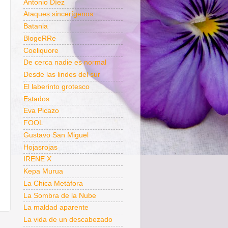
Antonio Díez
Ataques sincerígenos
Batania
BlogeRRe
Coeliquore
De cerca nadie es normal
Desde las lindes del sur
El laberinto grotesco
Estados
Eva Picazo
FOOL
Gustavo San Miguel
Hojasrojas
IRENE X
Kepa Murua
La Chica Metáfora
La Sombra de la Nube
La maldad aparente
La vida de un descabezado