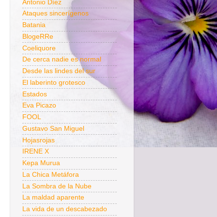
Antonio Díez
Ataques sincerígenos
Batania
BlogeRRe
Coeliquore
De cerca nadie es normal
Desde las lindes del sur
El laberinto grotesco
Estados
Eva Picazo
FOOL
Gustavo San Miguel
Hojasrojas
IRENE X
Kepa Murua
La Chica Metáfora
La Sombra de la Nube
La maldad aparente
La vida de un descabezado