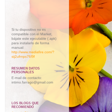
Si tu dispositivo no es
compatible con el Market,
bájate este ejecutable (.apk)
para instalarlo de forma
manual:
http://www.mediafire.com/?
sij2ufrnps76f9f
RESUMEN DATOS
PERSONALES
E-mail de contacto:
intimo.farrago@gmail.com
LOS BLOGS QUE
RECOMIENDO