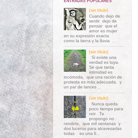
ENTRADAS POPULARES
(sin título)
Cuando dejo de
sentir dejo de
pensar que el
amor es mujer
en su expresión exacta
como la tierra y la lluvia ...
(sin título)
Si existe una
verdad es tuya.
Sé que tanta
intimidad es
incómoda, que una ración de
protesta es más adecuada, y
un par de lances ...
(sin título)
Nunca queda
poco tiempo para
reír. Te
propongo no
rendirte, que mil ventanas y
dos luceros para atravesarlas
todas es una fi...