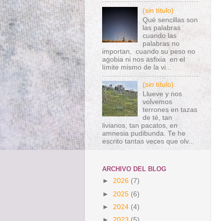
(sin título)
Qué sencillas son
las palabras
cuando las
palabras no
importan, cuando su peso no
agobia ni nos asfixia en el
límite mismo de la vi...
(sin título)
Llueve y nos
volvemos
terrones en tazas
de té, tan
livianos, tan pacatos, en
amnesia pudibunda. Te he
escrito tantas veces que olv...
ARCHIVO DEL BLOG
►
2026
(7)
►
2025
(6)
►
2024
(4)
►
2023
(5)