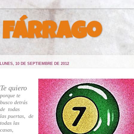
 Fárrago
LUNES, 10 DE SEPTIEMBRE DE 2012
Te quiero
porque te
busco detrás
de todas
las puertas, de
todas las
casas,