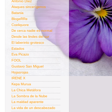
Antonio Díez
Ataques sincerígenos
Batania
BlogeRRe
Coeliquore
De cerca nadie es normal
Desde las lindes del sur
El laberinto grotesco
Estados
Eva Picazo
FOOL
Gustavo San Miguel
Hojasrojas
IRENE X
Kepa Murua
La Chica Metáfora
La Sombra de la Nube
La maldad aparente
La vida de un descabezado