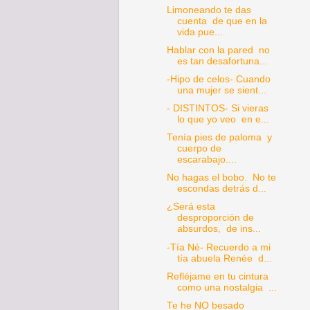
Limoneando te das
cuenta de que en la
vida pue...
Hablar con la pared no
es tan desafortuna...
-Hipo de celos- Cuando
una mujer se sient...
- DISTINTOS- Si vieras
lo que yo veo en e...
Tenía pies de paloma y
cuerpo de
escarabajo....
No hagas el bobo. No te
escondas detrás d...
¿Será esta
desproporción de
absurdos, de ins...
-Tía Né- Recuerdo a mi
tía abuela Renée d...
Refléjame en tu cintura
como una nostalgia ...
Te he NO besado