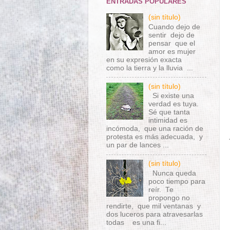
ENTRADAS POPULARES
(sin título)
Cuando dejo de
sentir dejo de
pensar que el
amor es mujer
en su expresión exacta
como la tierra y la lluvia ...
(sin título)
Si existe una
verdad es tuya.
Sé que tanta
intimidad es
incómoda, que una ración de
protesta es más adecuada, y
un par de lances ...
(sin título)
Nunca queda
poco tiempo para
reír. Te
propongo no
rendirte, que mil ventanas y
dos luceros para atravesarlas
todas es una fi...