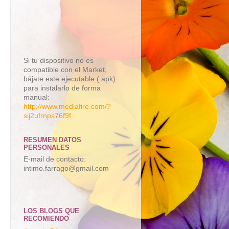
Si tu dispositivo no es
compatible con el Market,
bájate este ejecutable (.apk)
para instalarlo de forma
manual:
http://www.mediafire.com/?
sij2ufrnps76f9f
RESUMEN DATOS
PERSONALES
E-mail de contacto:
intimo.farrago@gmail.com
LOS BLOGS QUE
RECOMIENDO