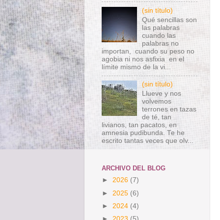
(sin título)
Qué sencillas son
las palabras
cuando las
palabras no
importan, cuando su peso no
agobia ni nos asfixia en el
límite mismo de la vi...
(sin título)
Llueve y nos
volvemos
terrones en tazas
de té, tan
livianos, tan pacatos, en
amnesia pudibunda. Te he
escrito tantas veces que olv...
ARCHIVO DEL BLOG
►
2026
(7)
►
2025
(6)
►
2024
(4)
►
2023
(5)