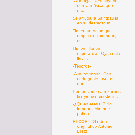
-Al amigo- Redesayuno
con la música que
me...
Se arruga la Saintpaulia
en su tiestecito m...
Tienen un no se qué
mágico los sábados,
co...
Llueve, llueve
esperanza. Ojala esta
lluvi...
-Tesoros-
-A mi hermana- Con
cada gesto tuyo el
uni...
Hemos vuelto a rozarnos
las yemas sin darn...
-¿Quién eres tú? No
importa- Mídeme
palmo...
RECORTES (Idea
original de Antonio
Díez)