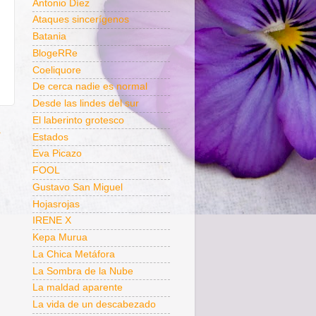
Antonio Díez
Ataques sincerígenos
Batania
BlogeRRe
Coeliquore
De cerca nadie es normal
Desde las lindes del sur
El laberinto grotesco
a
Estados
Eva Picazo
FOOL
Gustavo San Miguel
Hojasrojas
IRENE X
Kepa Murua
La Chica Metáfora
La Sombra de la Nube
La maldad aparente
La vida de un descabezado