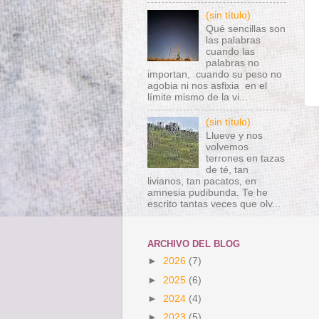
(sin título)
Qué sencillas son
las palabras
cuando las
palabras no
importan, cuando su peso no
agobia ni nos asfixia en el
límite mismo de la vi...
(sin título)
Llueve y nos
volvemos
terrones en tazas
de té, tan
livianos, tan pacatos, en
amnesia pudibunda. Te he
escrito tantas veces que olv...
ARCHIVO DEL BLOG
►
2026
(7)
►
2025
(6)
►
2024
(4)
►
2023
(5)