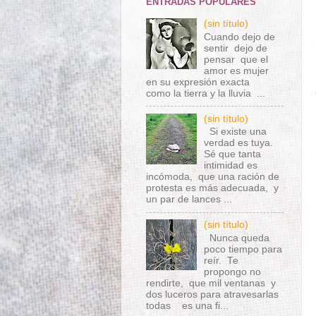
ENTRADAS POPULARES
(sin título)
Cuando dejo de
sentir dejo de
pensar que el
amor es mujer
en su expresión exacta
como la tierra y la lluvia ...
(sin título)
Si existe una
verdad es tuya.
Sé que tanta
intimidad es
incómoda, que una ración de
protesta es más adecuada, y
un par de lances ...
(sin título)
Nunca queda
poco tiempo para
reír. Te
propongo no
rendirte, que mil ventanas y
dos luceros para atravesarlas
todas es una fi...