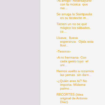
-Al amigo- Redesayuno
con la música que
me...
Se arruga la Saintpaulia
en su tiestecito m...
Tienen un no se qué
mágico los sábados,
co...
Llueve, llueve
esperanza. Ojala esta
lluvi...
-Tesoros-
-A mi hermana- Con
cada gesto tuyo el
uni...
Hemos vuelto a rozarnos
las yemas sin darn...
-¿Quién eres tú? No
importa- Mídeme
palmo...
RECORTES (Idea
original de Antonio
Díez)