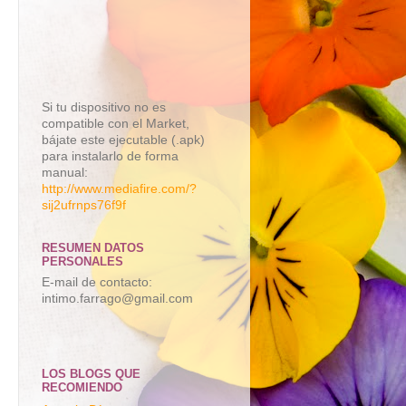
Si tu dispositivo no es
compatible con el Market,
bájate este ejecutable (.apk)
para instalarlo de forma
manual:
http://www.mediafire.com/?
sij2ufrnps76f9f
RESUMEN DATOS
PERSONALES
E-mail de contacto:
intimo.farrago@gmail.com
LOS BLOGS QUE
RECOMIENDO