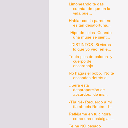
Limoneando te das
cuenta de que en la
vida pue...
Hablar con la pared no
es tan desafortuna...
-Hipo de celos- Cuando
una mujer se sient...
- DISTINTOS- Si vieras
lo que yo veo en e...
Tenía pies de paloma y
cuerpo de
escarabajo....
No hagas el bobo. No te
escondas detrás d...
¿Será esta
desproporción de
absurdos, de ins...
-Tía Né- Recuerdo a mi
tía abuela Renée d...
Refléjame en tu cintura
como una nostalgia ...
Te he NO besado