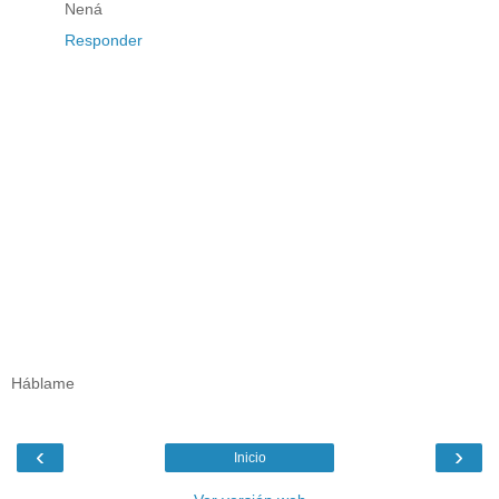
Nená
Responder
Háblame
‹
›
Inicio