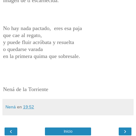
imagen de ti escarnecida.
No hay nada pactado, eres esa paja
que cae al regato,
y puede fluir acróbata y resuelta
o quedarse varada
en la primera quima que sobresale.
Nená de la Torriente
Nená
en
19:52
‹
›
Inicio