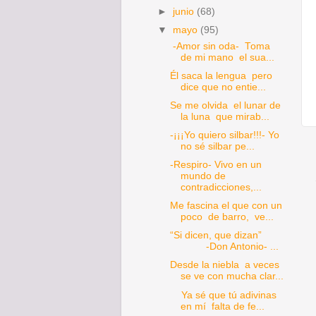
►
junio
(68)
▼
mayo
(95)
-Amor sin oda- Toma
de mi mano el sua...
Él saca la lengua pero
dice que no entie...
Se me olvida el lunar de
la luna que mirab...
-¡¡¡Yo quiero silbar!!!- Yo
no sé silbar pe...
-Respiro- Vivo en un
mundo de
contradicciones,...
Me fascina el que con un
poco de barro, ve...
“Si dicen, que dizan”
-Don Antonio- ...
Desde la niebla a veces
se ve con mucha clar...
Ya sé que tú adivinas
en mí falta de fe...