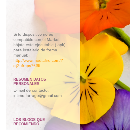
Si tu dispositivo no es
compatible con el Market,
bájate este ejecutable (.apk)
para instalarlo de forma
manual:
http://www.mediafire.com/?
sij2ufrnps76f9f
RESUMEN DATOS
PERSONALES
E-mail de contacto:
intimo.farrago@gmail.com
LOS BLOGS QUE
RECOMIENDO