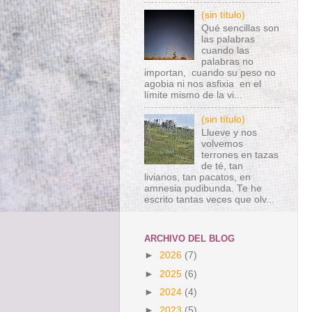
(sin título)
Qué sencillas son
las palabras
cuando las
palabras no
importan, cuando su peso no
agobia ni nos asfixia en el
límite mismo de la vi...
(sin título)
Llueve y nos
volvemos
terrones en tazas
de té, tan
livianos, tan pacatos, en
amnesia pudibunda. Te he
escrito tantas veces que olv...
ARCHIVO DEL BLOG
►
2026
(7)
►
2025
(6)
►
2024
(4)
►
2023
(5)