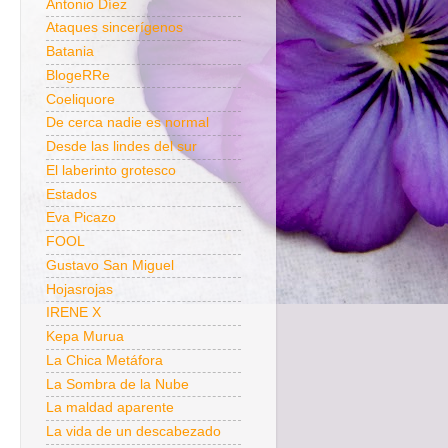
Antonio Díez
Ataques sincerígenos
Batania
BlogeRRe
Coeliquore
De cerca nadie es normal
Desde las lindes del sur
El laberinto grotesco
Estados
Eva Picazo
FOOL
Gustavo San Miguel
Hojasrojas
IRENE X
Kepa Murua
La Chica Metáfora
La Sombra de la Nube
La maldad aparente
La vida de un descabezado