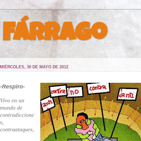
 Fárrago
MIÉRCOLES, 30 DE MAYO DE 2012
-Respiro-
Vivo en un
mundo de
contradiccione
s,
contraataques,