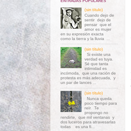
ENTRADAS POPULARES
(sin título)
Cuando dejo de
sentir dejo de
pensar que el
amor es mujer
en su expresión exacta
como la tierra y la lluvia ...
(sin título)
Si existe una
verdad es tuya.
Sé que tanta
intimidad es
incómoda, que una ración de
protesta es más adecuada, y
un par de lances ...
(sin título)
Nunca queda
poco tiempo para
reír. Te
propongo no
rendirte, que mil ventanas y
dos luceros para atravesarlas
todas es una fi...