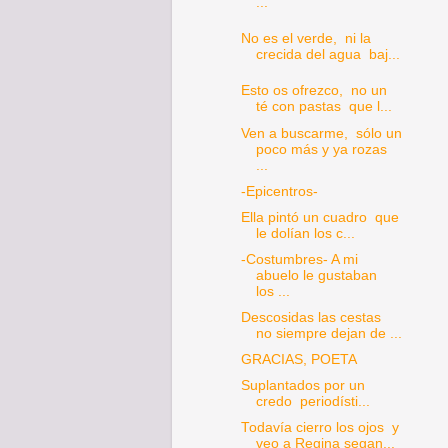
...
No es el verde, ni la
crecida del agua baj...
Esto os ofrezco, no un
té con pastas que l...
Ven a buscarme, sólo un
poco más y ya rozas
...
-Epicentros-
Ella pintó un cuadro que
le dolían los c...
-Costumbres- A mi
abuelo le gustaban
los ...
Descosidas las cestas
no siempre dejan de ...
GRACIAS, POETA
Suplantados por un
credo periodísti...
Todavía cierro los ojos y
veo a Regina segan...