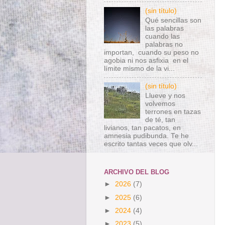
(sin título)
Qué sencillas son
las palabras
cuando las
palabras no
importan, cuando su peso no
agobia ni nos asfixia en el
límite mismo de la vi...
(sin título)
Llueve y nos
volvemos
terrones en tazas
de té, tan
livianos, tan pacatos, en
amnesia pudibunda. Te he
escrito tantas veces que olv...
ARCHIVO DEL BLOG
►
2026
(7)
►
2025
(6)
►
2024
(4)
►
2023
(5)