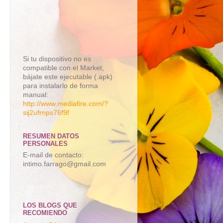
Si tu dispositivo no es
compatible con el Market,
bájate este ejecutable (.apk)
para instalarlo de forma
manual:
http://www.mediafire.com/?
sij2ufrnps76f9f
RESUMEN DATOS
PERSONALES
E-mail de contacto:
intimo.farrago@gmail.com
LOS BLOGS QUE
RECOMIENDO