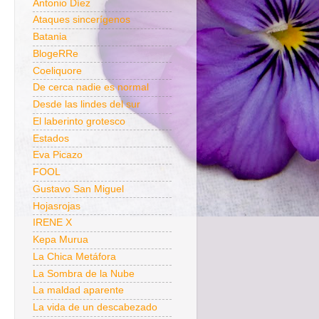
Antonio Díez
Ataques sincerígenos
Batania
BlogeRRe
Coeliquore
De cerca nadie es normal
Desde las lindes del sur
El laberinto grotesco
Estados
Eva Picazo
FOOL
Gustavo San Miguel
Hojasrojas
IRENE X
Kepa Murua
La Chica Metáfora
La Sombra de la Nube
La maldad aparente
La vida de un descabezado