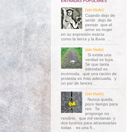
ENTRADAS POPULARES
(sin título)
Cuando dejo de
sentir dejo de
pensar que el
amor es mujer
en su expresión exacta
como la tierra y la lluvia ...
(sin título)
Si existe una
verdad es tuya.
Sé que tanta
intimidad es
incómoda, que una ración de
protesta es más adecuada, y
un par de lances ...
(sin título)
Nunca queda
poco tiempo para
reír. Te
propongo no
rendirte, que mil ventanas y
dos luceros para atravesarlas
todas es una fi...