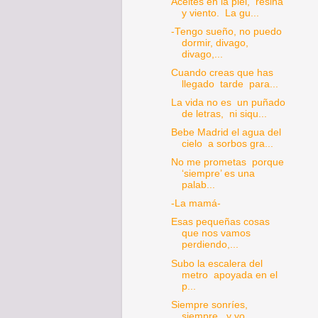
Aceites en la piel, resina
y viento. La gu...
-Tengo sueño, no puedo
dormir, divago,
divago,...
Cuando creas que has
llegado tarde para...
La vida no es un puñado
de letras, ni siqu...
Bebe Madrid el agua del
cielo a sorbos gra...
No me prometas porque
‘siempre’ es una
palab...
-La mamá-
Esas pequeñas cosas
que nos vamos
perdiendo,...
Subo la escalera del
metro apoyada en el
p...
Siempre sonríes,
siempre, y yo