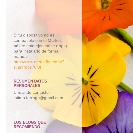
Si tu dispositivo no es
compatible con el Market,
bájate este ejecutable (.apk)
para instalarlo de forma
manual:
http://www.mediafire.com/?
sij2ufrnps76f9f
RESUMEN DATOS
PERSONALES
E-mail de contacto:
intimo.farrago@gmail.com
LOS BLOGS QUE
RECOMIENDO