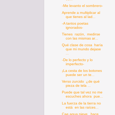
-Me levanto el sombrero-
Aprende a multiplicar al
que tienes al lad...
-A tantos poetas
ignorados-
Tienes razón, medirse
con las mismas ar...
Qué clase de cosa haría
que mi mundo dejase
...
-De lo perfecto y lo
imperfecto-
¡La cesta de los botones
puede ser un te...
Verso zurcido ¿de qué
pieza de tela ...
Puede que tal vez no me
escuches ahora pue...
La fuerza de la tierra no
está en las raíces...
Cae agua nieve, hace