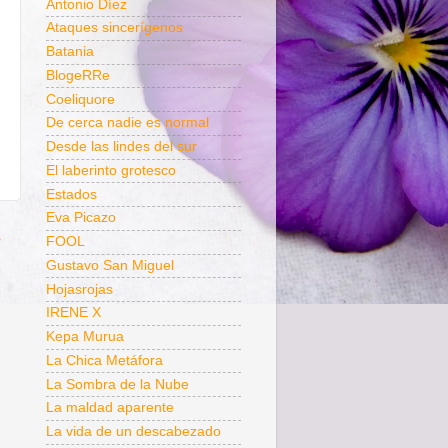
Antonio Díez
Ataques sincerígenos
Batania
BlogeRRe
Coeliquore
De cerca nadie es normal
Desde las lindes del sur
El laberinto grotesco
Estados
Eva Picazo
a
FOOL
Gustavo San Miguel
Hojasrojas
IRENE X
Kepa Murua
La Chica Metáfora
La Sombra de la Nube
La maldad aparente
La vida de un descabezado