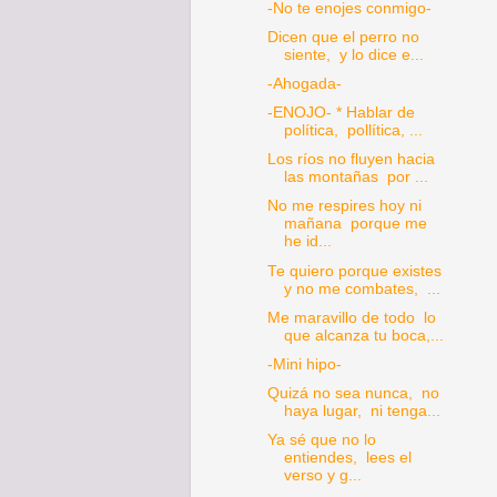
-No te enojes conmigo-
Dicen que el perro no
siente, y lo dice e...
-Ahogada-
-ENOJO- * Hablar de
política, pollítica, ...
Los ríos no fluyen hacia
las montañas por ...
No me respires hoy ni
mañana porque me
he id...
Te quiero porque existes
y no me combates, ...
Me maravillo de todo lo
que alcanza tu boca,...
-Mini hipo-
Quizá no sea nunca, no
haya lugar, ni tenga...
Ya sé que no lo
entiendes, lees el
verso y g...