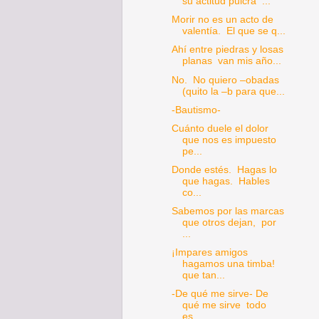
su actitud pulcra ...
Morir no es un acto de
valentía. El que se q...
Ahí entre piedras y losas
planas van mis año...
No. No quiero –obadas
(quito la –b para que...
-Bautismo-
Cuánto duele el dolor
que nos es impuesto
pe...
Donde estés. Hagas lo
que hagas. Hables
co...
Sabemos por las marcas
que otros dejan, por
...
¡Impares amigos
hagamos una timba!
que tan...
-De qué me sirve- De
qué me sirve todo
es...