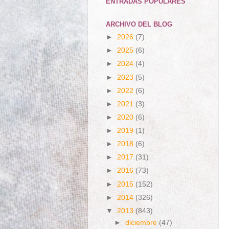
ENTRADAS POPULARES
ARCHIVO DEL BLOG
►
2026
(7)
►
2025
(6)
►
2024
(4)
►
2023
(5)
►
2022
(6)
►
2021
(3)
►
2020
(6)
►
2019
(1)
►
2018
(6)
►
2017
(31)
►
2016
(73)
►
2015
(152)
►
2014
(326)
▼
2013
(843)
►
diciembre
(47)