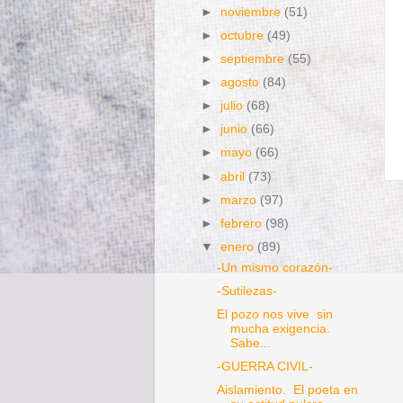
►
noviembre
(51)
►
octubre
(49)
►
septiembre
(55)
►
agosto
(84)
►
julio
(68)
►
junio
(66)
►
mayo
(66)
►
abril
(73)
►
marzo
(97)
►
febrero
(98)
▼
enero
(89)
-Un mismo corazón-
-Sutilezas-
El pozo nos vive sin
mucha exigencia.
Sabe...
-GUERRA CIVIL-
Aislamiento. El poeta en