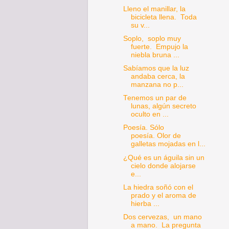
Lleno el manillar, la
bicicleta llena. Toda
su v...
Soplo, soplo muy
fuerte. Empujo la
niebla bruna ...
Sabíamos que la luz
andaba cerca, la
manzana no p...
Tenemos un par de
lunas, algún secreto
oculto en ...
Poesía. Sólo
poesía. Olor de
galletas mojadas en l...
¿Qué es un águila sin un
cielo donde alojarse
e...
La hiedra soñó con el
prado y el aroma de
hierba ...
Dos cervezas, un mano
a mano. La pregunta