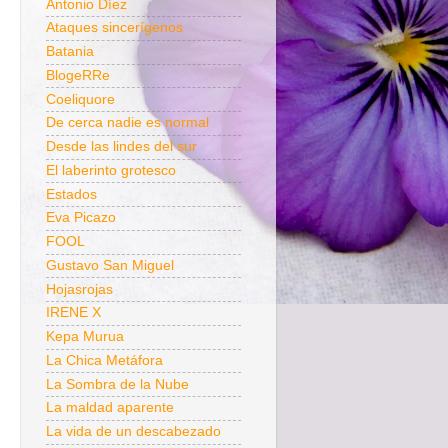
Antonio Díez
Ataques sincerígenos
Batania
BlogeRRe
Coeliquore
De cerca nadie es normal
Desde las lindes del sur
El laberinto grotesco
Estados
Eva Picazo
FOOL
Gustavo San Miguel
Hojasrojas
IRENE X
Kepa Murua
La Chica Metáfora
La Sombra de la Nube
La maldad aparente
La vida de un descabezado