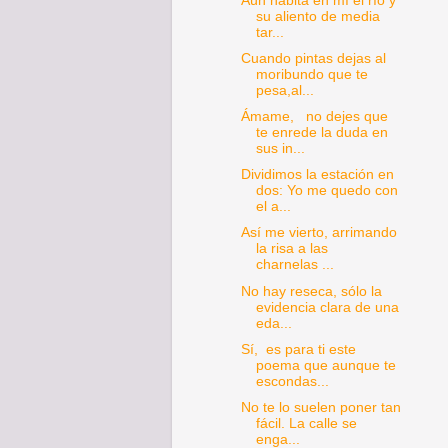
Aún habita en mí el río y
su aliento de media
tar...
Cuando pintas dejas al
moribundo que te
pesa,al...
Ámame, no dejes que
te enrede la duda en
sus in...
Dividimos la estación en
dos: Yo me quedo con
el a...
Así me vierto, arrimando
la risa a las
charnelas ...
No hay reseca, sólo la
evidencia clara de una
eda...
Sí, es para ti este
poema que aunque te
escondas...
No te lo suelen poner tan
fácil. La calle se
enga...