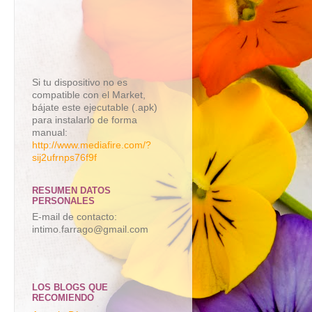
Si tu dispositivo no es
compatible con el Market,
bájate este ejecutable (.apk)
para instalarlo de forma
manual:
http://www.mediafire.com/?
sij2ufrnps76f9f
RESUMEN DATOS
PERSONALES
E-mail de contacto:
intimo.farrago@gmail.com
LOS BLOGS QUE
RECOMIENDO