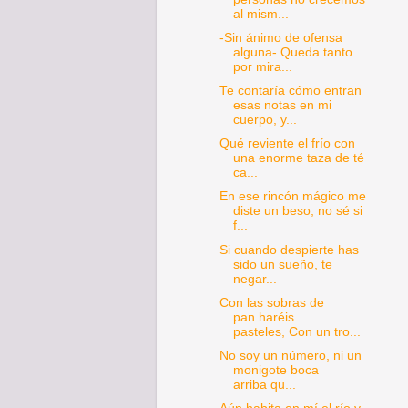
al mism...
-Sin ánimo de ofensa
alguna- Queda tanto
por mira...
Te contaría cómo entran
esas notas en mi
cuerpo, y...
Qué reviente el frío con
una enorme taza de té
ca...
En ese rincón mágico me
diste un beso, no sé si
f...
Si cuando despierte has
sido un sueño, te
negar...
Con las sobras de
pan haréis
pasteles, Con un tro...
No soy un número, ni un
monigote boca
arriba qu...