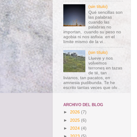
(sin título)
Qué sencillas son
las palabras
cuando las
palabras no
importan, cuando su peso no
agobia ni nos asfixia en el
límite mismo de la vi...
(sin título)
Llueve y nos
volvemos
terrones en tazas
de té, tan
livianos, tan pacatos, en
amnesia pudibunda. Te he
escrito tantas veces que olv...
ARCHIVO DEL BLOG
►
2026
(7)
►
2025
(6)
►
2024
(4)
►
2023
(5)