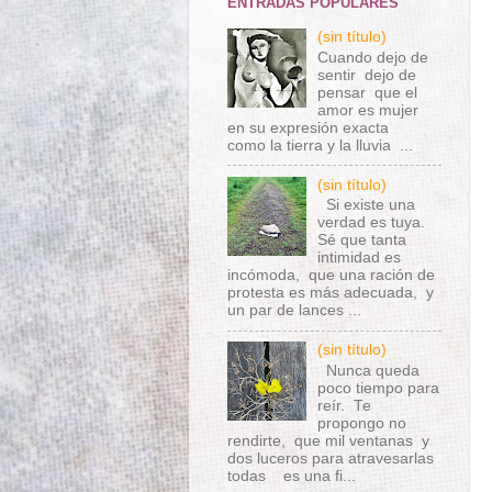
ENTRADAS POPULARES
(sin título)
Cuando dejo de
sentir dejo de
pensar que el
amor es mujer
en su expresión exacta
como la tierra y la lluvia ...
(sin título)
Si existe una
verdad es tuya.
Sé que tanta
intimidad es
incómoda, que una ración de
protesta es más adecuada, y
un par de lances ...
(sin título)
Nunca queda
poco tiempo para
reír. Te
propongo no
rendirte, que mil ventanas y
dos luceros para atravesarlas
todas es una fi...