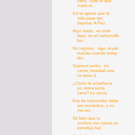
nariz. Todo lo que
vuela m...
A ti te apena que la
vida pase tan
deprisa. A Pau...
Aquí estás, en este
lápiz, en el carboncillo
bur...
No regreso, sigo, el pié
manda cuando estoy
dor...
Seamos verbo, no
carne, levedad viva,
no peso d...
¿Cómo te enseñaría
yo, entre tanta
cana? Lo cerca...
Eso de trascender debe
ser romántico, a mí
me res...
Sé bien que tu
sombra me coloca en
extrañas bal...