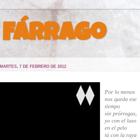
 Fárrago
MARTES, 7 DE FEBRERO DE 2012
Por lo menos
nos queda ese
tiempo
sin prórrogas,
yo con el lazo
en el pelo
tú con la raya