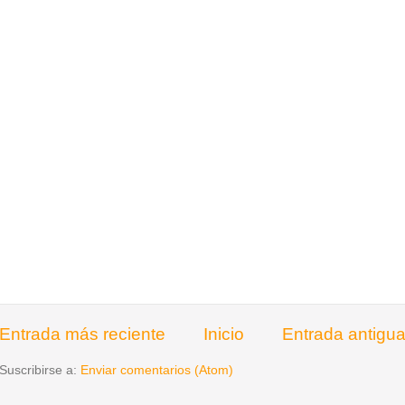
Entrada más reciente
Inicio
Entrada antigu
Suscribirse a:
Enviar comentarios (Atom)