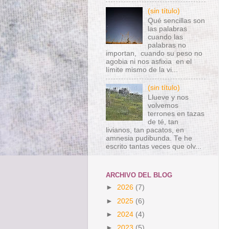
(sin título)
Qué sencillas son
las palabras
cuando las
palabras no
importan, cuando su peso no
agobia ni nos asfixia en el
límite mismo de la vi...
(sin título)
Llueve y nos
volvemos
terrones en tazas
de té, tan
livianos, tan pacatos, en
amnesia pudibunda. Te he
escrito tantas veces que olv...
ARCHIVO DEL BLOG
►
2026
(7)
►
2025
(6)
►
2024
(4)
►
2023
(5)