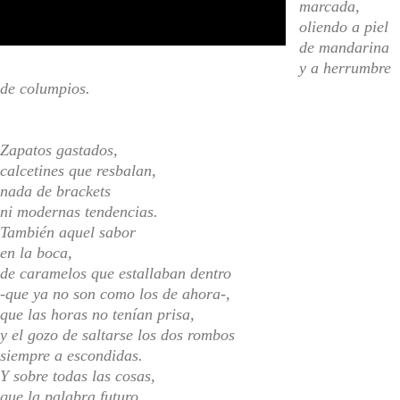
marcada,
oliendo a piel
de mandarina
y a herrumbre
de columpios.
Zapatos gastados,
calcetines que resbalan,
nada de
brackets
ni modernas tendencias.
También aquel sabor
en la boca,
de caramelos que estallaban dentro
-que ya no son como los de ahora-,
que las horas no tenían prisa,
y el gozo de saltarse los dos rombos
siempre a escondidas.
Y sobre todas las cosas,
que la palabra futuro