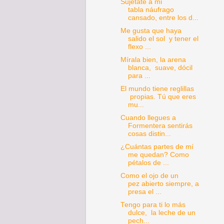
Sujétate a mi
tabla náufrago
cansado, entre los d...
Me gusta que haya
salido el sol y tener el
flexo ...
Mírala bien, la arena
blanca, suave, dócil
para ...
El mundo tiene reglillas
propias. Tú que eres
mu...
Cuando llegues a
Formentera sentirás
cosas distin...
¿Cuántas partes de mí
me quedan? Como
pétalos de ...
Como el ojo de un
pez abierto siempre, a
presa el ...
Tengo para ti lo más
dulce, la leche de un
pech...