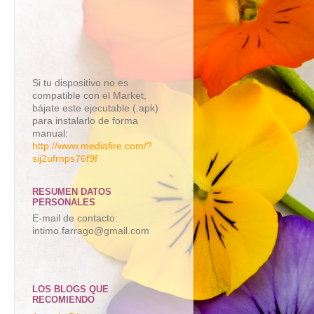
Si tu dispositivo no es
compatible con el Market,
bájate este ejecutable (.apk)
para instalarlo de forma
manual:
http://www.mediafire.com/?
sij2ufrnps76f9f
RESUMEN DATOS
PERSONALES
E-mail de contacto:
intimo.farrago@gmail.com
LOS BLOGS QUE
RECOMIENDO