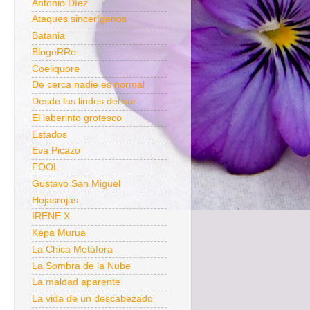
Antonio Díez
Ataques sincerígenos
Batania
BlogeRRe
Coeliquore
De cerca nadie es normal
Desde las lindes del sur
El laberinto grotesco
Estados
Eva Picazo
FOOL
Gustavo San Miguel
Hojasrojas
IRENE X
Kepa Murua
La Chica Metáfora
La Sombra de la Nube
La maldad aparente
La vida de un descabezado