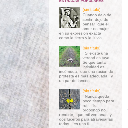
ENTRADAS POPULARES
(sin título)
Cuando dejo de
sentir dejo de
pensar que el
amor es mujer
en su expresión exacta
como la tierra y la lluvia ...
(sin título)
Si existe una
verdad es tuya.
Sé que tanta
intimidad es
incómoda, que una ración de
protesta es más adecuada, y
un par de lances ...
(sin título)
Nunca queda
poco tiempo para
reír. Te
propongo no
rendirte, que mil ventanas y
dos luceros para atravesarlas
todas es una fi...