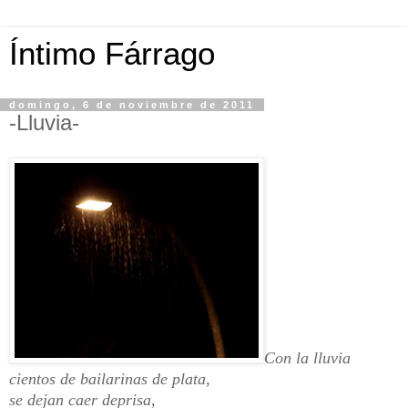
Íntimo Fárrago
domingo, 6 de noviembre de 2011
-Lluvia-
Con la lluvia
cientos de bailarinas de plata,
se dejan caer deprisa,