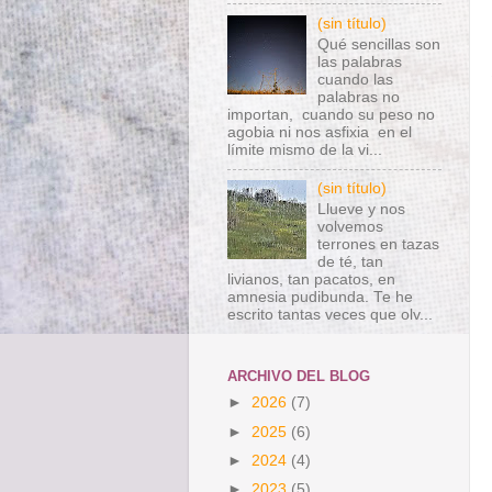
(sin título)
Qué sencillas son
las palabras
cuando las
palabras no
importan, cuando su peso no
agobia ni nos asfixia en el
límite mismo de la vi...
(sin título)
Llueve y nos
volvemos
terrones en tazas
de té, tan
livianos, tan pacatos, en
amnesia pudibunda. Te he
escrito tantas veces que olv...
ARCHIVO DEL BLOG
►
2026
(7)
►
2025
(6)
►
2024
(4)
►
2023
(5)