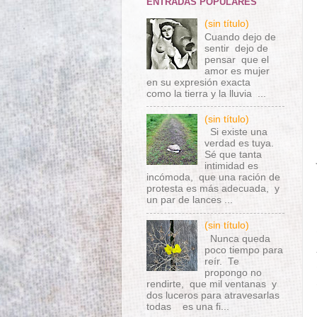
ENTRADAS POPULARES
(sin título)
Cuando dejo de
sentir dejo de
pensar que el
amor es mujer
en su expresión exacta
como la tierra y la lluvia ...
(sin título)
Si existe una
verdad es tuya.
Sé que tanta
intimidad es
incómoda, que una ración de
protesta es más adecuada, y
un par de lances ...
(sin título)
Nunca queda
poco tiempo para
reír. Te
propongo no
rendirte, que mil ventanas y
dos luceros para atravesarlas
todas es una fi...