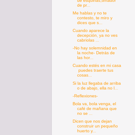
de esquinas,timador
de pr...
Me hablas y no te
contesto, te miro y
dices que s...
Cuando aparece la
decepción, ya no ves
cabriolas ...
-No hay solemnidad en
la noche- Detrás de
las hor...
Cuando estés en mi casa
puedes traerte tus
cosas...
Si la luz llegaba de arriba
o de abajo, ella no l...
-Reflexiones-
Bola va, bola venga, el
café de mañana que
no se ...
Dicen que nos dejan
construir un pequeño
huerto y...