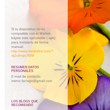
Si tu dispositivo no es
compatible con el Market,
bájate este ejecutable (.apk)
para instalarlo de forma
manual:
http://www.mediafire.com/?
sij2ufrnps76f9f
RESUMEN DATOS
PERSONALES
E-mail de contacto:
intimo.farrago@gmail.com
LOS BLOGS QUE
RECOMIENDO