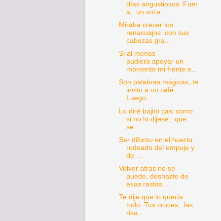
días angustiosos. Fuer
a, un sol a...
Miraba crecer los
renacuajos con sus
cabezas gra...
Si al menos
pudiera apoyar un
momento mi frente e...
Son palabras mágicas, te
invito a un café.
Luego...
Lo diré bajito casi como
si no lo dijese, que
se...
Ser difunto en el huerto
rodeado del empuje y
de ...
Volver atrás no se
puede, deshazte de
esas rastas ...
Te dije que lo quería
todo. Tus cruces, las
risa...