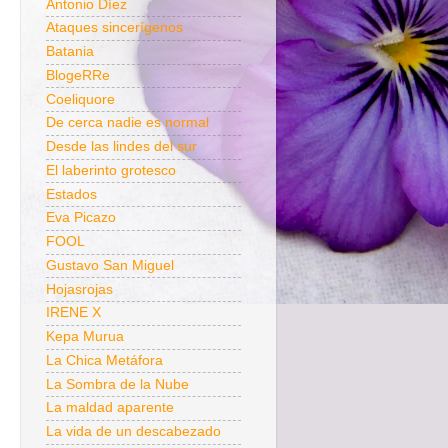
Antonio Díez
Ataques sincerígenos
Batania
BlogeRRe
Coeliquore
De cerca nadie es normal
Desde las lindes del sur
El laberinto grotesco
Estados
Eva Picazo
FOOL
Gustavo San Miguel
Hojasrojas
IRENE X
Kepa Murua
La Chica Metáfora
La Sombra de la Nube
La maldad aparente
La vida de un descabezado