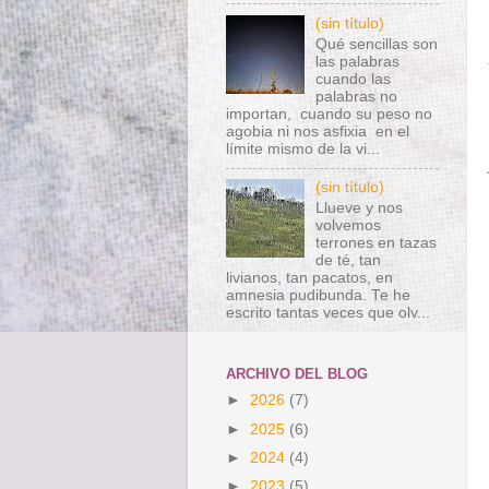
(sin título)
Qué sencillas son
las palabras
cuando las
palabras no
importan, cuando su peso no
agobia ni nos asfixia en el
límite mismo de la vi...
(sin título)
Llueve y nos
volvemos
terrones en tazas
de té, tan
livianos, tan pacatos, en
amnesia pudibunda. Te he
escrito tantas veces que olv...
ARCHIVO DEL BLOG
►
2026
(7)
►
2025
(6)
►
2024
(4)
►
2023
(5)