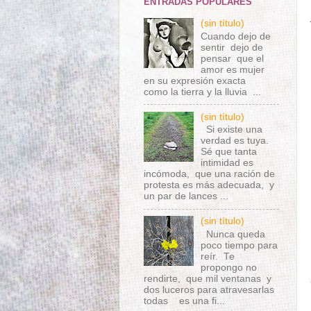
ENTRADAS POPULARES
(sin título)
Cuando dejo de
sentir dejo de
pensar que el
amor es mujer
en su expresión exacta
como la tierra y la lluvia ...
(sin título)
Si existe una
verdad es tuya.
Sé que tanta
intimidad es
incómoda, que una ración de
protesta es más adecuada, y
un par de lances ...
(sin título)
Nunca queda
poco tiempo para
reír. Te
propongo no
rendirte, que mil ventanas y
dos luceros para atravesarlas
todas es una fi...