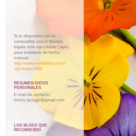
Si tu dispositivo no es
compatible con el Market,
bájate este ejecutable (.apk)
para instalarlo de forma
manual:
http://www.mediafire.com/?
sij2ufrnps76f9f
RESUMEN DATOS
PERSONALES
E-mail de contacto:
intimo.farrago@gmail.com
LOS BLOGS QUE
RECOMIENDO