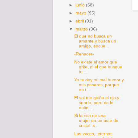
►
junio
(68)
►
mayo
(95)
►
abril
(91)
▼
marzo
(96)
El que no busca un
amante y busca un
amigo, encue...
-Renacer-
No existe el amor que
grite, ni el que busque
tu ...
Yo te doy mi mal humor y
mis pesares, porque
en t...
El sol me guiña el ojo y
sonrío, pero no le
entie...
Si la risa de una
mujer en un bote de
cristal s...
Las voces, eternas