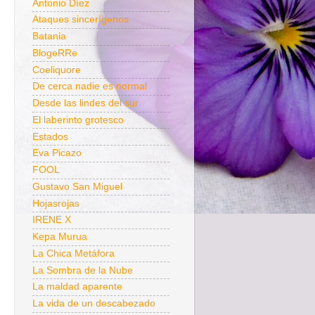
Antonio Díez
Ataques sincerígenos
Batania
BlogeRRe
Coeliquore
De cerca nadie es normal
Desde las lindes del sur
El laberinto grotesco
Estados
Eva Picazo
FOOL
Gustavo San Miguel
Hojasrojas
IRENE X
Kepa Murua
La Chica Metáfora
La Sombra de la Nube
La maldad aparente
La vida de un descabezado