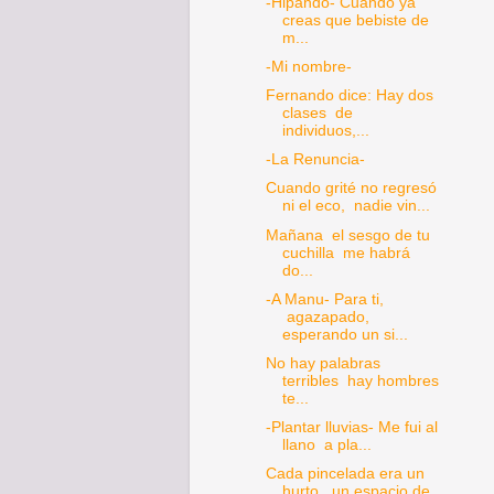
-Hipando- Cuando ya
creas que bebiste de
m...
-Mi nombre-
Fernando dice: Hay dos
clases de
individuos,...
-La Renuncia-
Cuando grité no regresó
ni el eco, nadie vin...
Mañana el sesgo de tu
cuchilla me habrá
do...
-A Manu- Para ti,
agazapado,
esperando un si...
No hay palabras
terribles hay hombres
te...
-Plantar lluvias- Me fui al
llano a pla...
Cada pincelada era un
hurto, un espacio de