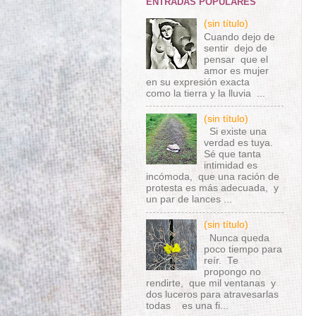
ENTRADAS POPULARES
(sin título)
Cuando dejo de
sentir dejo de
pensar que el
amor es mujer
en su expresión exacta
como la tierra y la lluvia ...
(sin título)
Si existe una
verdad es tuya.
Sé que tanta
intimidad es
incómoda, que una ración de
protesta es más adecuada, y
un par de lances ...
(sin título)
Nunca queda
poco tiempo para
reír. Te
propongo no
rendirte, que mil ventanas y
dos luceros para atravesarlas
todas es una fi...