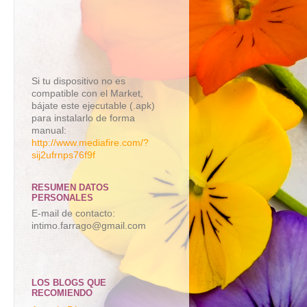
Si tu dispositivo no es
compatible con el Market,
bájate este ejecutable (.apk)
para instalarlo de forma
manual:
http://www.mediafire.com/?
sij2ufrnps76f9f
RESUMEN DATOS
PERSONALES
E-mail de contacto:
intimo.farrago@gmail.com
LOS BLOGS QUE
RECOMIENDO