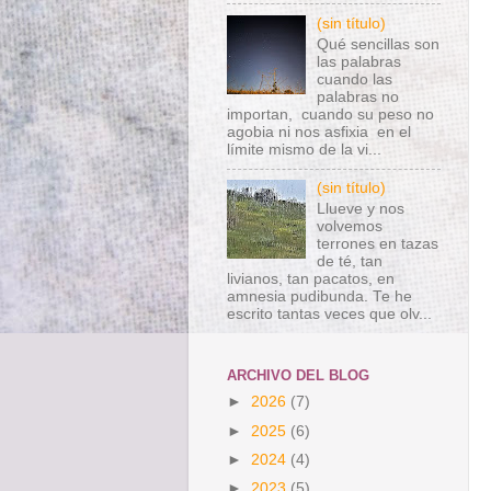
(sin título)
Qué sencillas son
las palabras
cuando las
palabras no
importan, cuando su peso no
agobia ni nos asfixia en el
límite mismo de la vi...
(sin título)
Llueve y nos
volvemos
terrones en tazas
de té, tan
livianos, tan pacatos, en
amnesia pudibunda. Te he
escrito tantas veces que olv...
ARCHIVO DEL BLOG
►
2026
(7)
►
2025
(6)
►
2024
(4)
►
2023
(5)