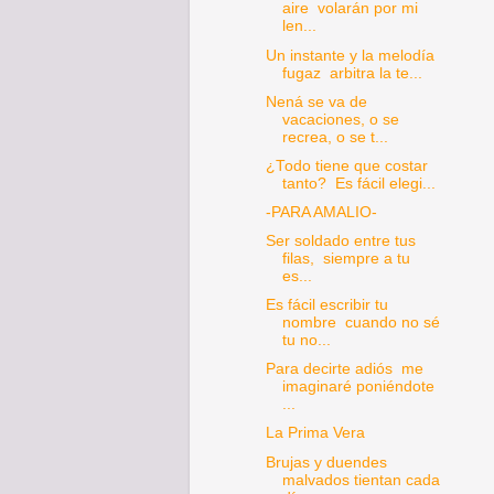
aire volarán por mi
len...
Un instante y la melodía
fugaz arbitra la te...
Nená se va de
vacaciones, o se
recrea, o se t...
¿Todo tiene que costar
tanto? Es fácil elegi...
-PARA AMALIO-
Ser soldado entre tus
filas, siempre a tu
es...
Es fácil escribir tu
nombre cuando no sé
tu no...
Para decirte adiós me
imaginaré poniéndote
...
La Prima Vera
Brujas y duendes
malvados tientan cada