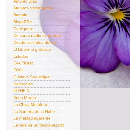
Antonio Díez
Ataques sincerígenos
Batania
BlogeRRe
Coeliquore
De cerca nadie es normal
Desde las lindes del sur
El laberinto grotesco
Estados
Eva Picazo
FOOL
Gustavo San Miguel
Hojasrojas
IRENE X
Kepa Murua
La Chica Metáfora
La Sombra de la Nube
La maldad aparente
La vida de un descabezado