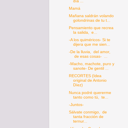
día ...
Mamá
Mañana saldrán volando
golondrinas de tu t...
Pensamiento que recrea
la salida, e...
-A los quiméricos- Si te
dijera que me sien...
-De la lluvia, del amor,
de esas cosas- ...
-Macho, machote, puro y
sanote- De gentil ...
RECORTES (Idea
original de Antonio
Díez)
Nunca podré quererme
tanto como tú, te...
-Juntos-
Sálvate conmigo, de
tanta fracción de
ternur...