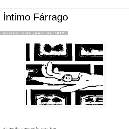
Íntimo Fárrago
martes, 5 de junio de 2012
Extraña caracola que hoy