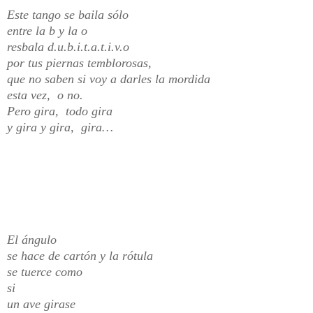
Este tango se baila sólo
entre la b y la o
resbala d.u.b.i.t.a.t.i.v.o
por tus piernas temblorosas,
que no saben si voy a darles la mordida
esta vez, o no.
Pero gira, todo gira
y gira y gira, gira…
El ángulo
se hace de cartón y la rótula
se tuerce como
si
un ave girase