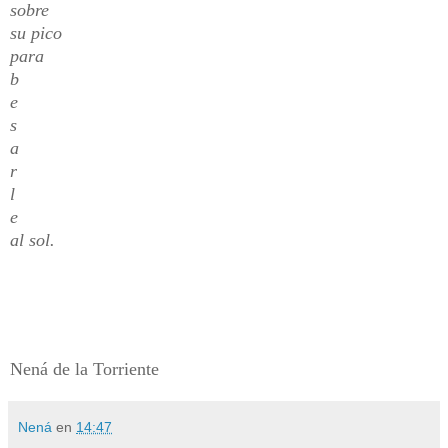
sobre
su pico
para
b
e
s
a
r
l
e
al sol.
Nená de la Torriente
Nená
en
14:47