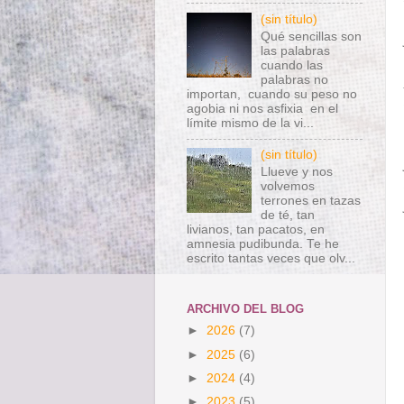
(sin título)
Qué sencillas son
las palabras
cuando las
palabras no
importan, cuando su peso no
agobia ni nos asfixia en el
límite mismo de la vi...
(sin título)
Llueve y nos
volvemos
terrones en tazas
de té, tan
livianos, tan pacatos, en
amnesia pudibunda. Te he
escrito tantas veces que olv...
ARCHIVO DEL BLOG
►
2026
(7)
►
2025
(6)
►
2024
(4)
►
2023
(5)