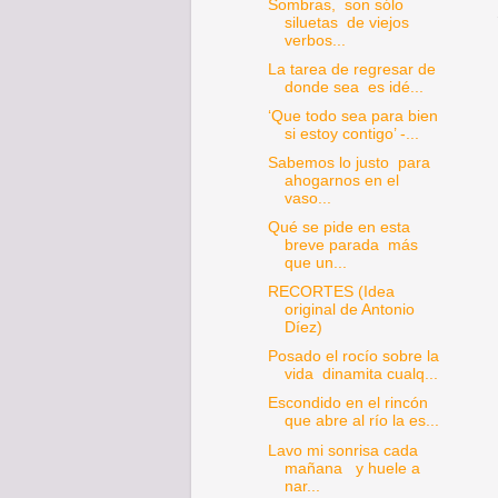
Sombras, son sólo
siluetas de viejos
verbos...
La tarea de regresar de
donde sea es idé...
‘Que todo sea para bien
si estoy contigo’ -...
Sabemos lo justo para
ahogarnos en el
vaso...
Qué se pide en esta
breve parada más
que un...
RECORTES (Idea
original de Antonio
Díez)
Posado el rocío sobre la
vida dinamita cualq...
Escondido en el rincón
que abre al río la es...
Lavo mi sonrisa cada
mañana y huele a
nar...