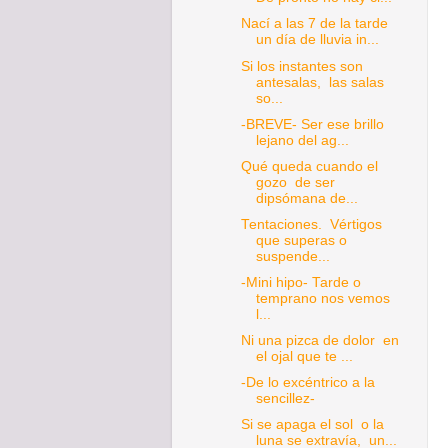
Nací a las 7 de la tarde
un día de lluvia in...
Si los instantes son
antesalas, las salas
so...
-BREVE- Ser ese brillo
lejano del ag...
Qué queda cuando el
gozo de ser
dipsómana de...
Tentaciones. Vértigos
que superas o
suspende...
-Mini hipo- Tarde o
temprano nos vemos
l...
Ni una pizca de dolor en
el ojal que te ...
-De lo excéntrico a la
sencillez-
Si se apaga el sol o la
luna se extravía, un...