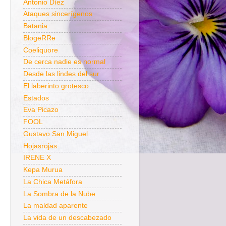
Antonio Díez
Ataques sincerígenos
Batania
BlogeRRe
Coeliquore
De cerca nadie es normal
Desde las lindes del sur
El laberinto grotesco
Estados
Eva Picazo
FOOL
Gustavo San Miguel
Hojasrojas
IRENE X
Kepa Murua
La Chica Metáfora
La Sombra de la Nube
La maldad aparente
La vida de un descabezado