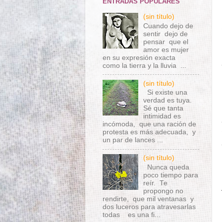
ENTRADAS POPULARES
(sin título)
Cuando dejo de
sentir dejo de
pensar que el
amor es mujer
en su expresión exacta
como la tierra y la lluvia ...
(sin título)
Si existe una
verdad es tuya.
Sé que tanta
intimidad es
incómoda, que una ración de
protesta es más adecuada, y
un par de lances ...
(sin título)
Nunca queda
poco tiempo para
reír. Te
propongo no
rendirte, que mil ventanas y
dos luceros para atravesarlas
todas es una fi...