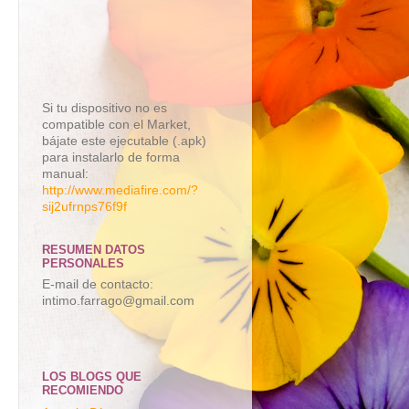
Si tu dispositivo no es
compatible con el Market,
bájate este ejecutable (.apk)
para instalarlo de forma
manual:
http://www.mediafire.com/?
sij2ufrnps76f9f
RESUMEN DATOS
PERSONALES
E-mail de contacto:
intimo.farrago@gmail.com
LOS BLOGS QUE
RECOMIENDO