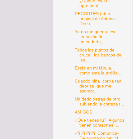
¿Dónde está el
apretón d...
RECORTES (Idea
original de Antonio
Díez)
Ya no me queda esa
tentación de
entenderte, ...
Todos los puntos de
cruce, los bancos de
las...
Estás en mi fábula,
como está la ardilla...
Cuando niña corría tan
deprisa que me
asombr...
Un dedo detrás de otro
subiendo la corteza t...
AMIGOS
¿Qué tienes tú? Algunos
tienen corazones ...
-Pi Pi Pi Pi Comunica-
De pronto no hay cl...