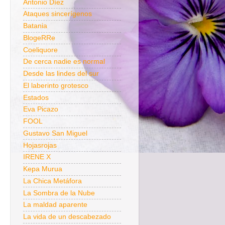
Antonio Díez
Ataques sincerígenos
Batania
BlogeRRe
Coeliquore
De cerca nadie es normal
Desde las lindes del sur
El laberinto grotesco
Estados
Eva Picazo
FOOL
Gustavo San Miguel
Hojasrojas
IRENE X
Kepa Murua
La Chica Metáfora
La Sombra de la Nube
La maldad aparente
La vida de un descabezado