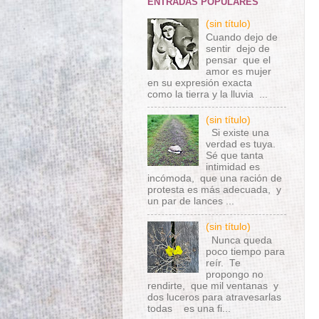
ENTRADAS POPULARES
(sin título)
Cuando dejo de
sentir dejo de
pensar que el
amor es mujer
en su expresión exacta
como la tierra y la lluvia ...
(sin título)
Si existe una
verdad es tuya.
Sé que tanta
intimidad es
incómoda, que una ración de
protesta es más adecuada, y
un par de lances ...
(sin título)
Nunca queda
poco tiempo para
reír. Te
propongo no
rendirte, que mil ventanas y
dos luceros para atravesarlas
todas es una fi...