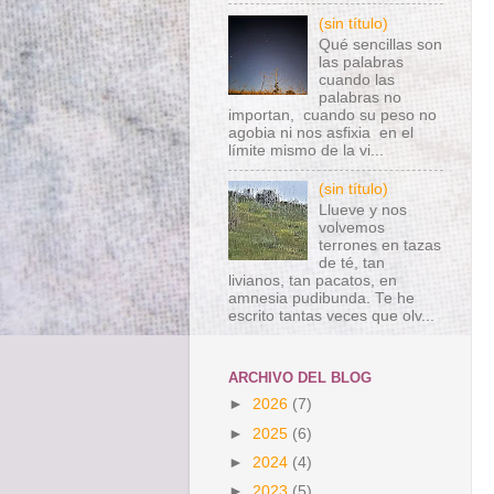
(sin título)
Qué sencillas son
las palabras
cuando las
palabras no
importan, cuando su peso no
agobia ni nos asfixia en el
límite mismo de la vi...
(sin título)
Llueve y nos
volvemos
terrones en tazas
de té, tan
livianos, tan pacatos, en
amnesia pudibunda. Te he
escrito tantas veces que olv...
ARCHIVO DEL BLOG
►
2026
(7)
►
2025
(6)
►
2024
(4)
►
2023
(5)