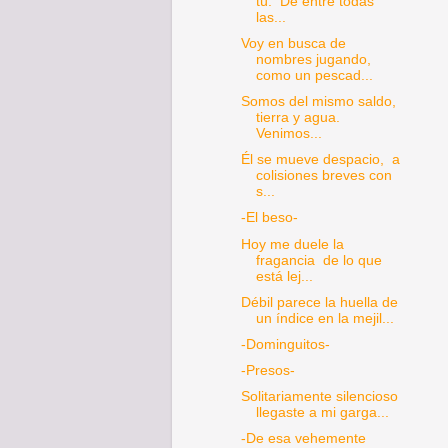
tú. De entre todas
las...
Voy en busca de
nombres jugando,
como un pescad...
Somos del mismo saldo,
tierra y agua.
Venimos...
Él se mueve despacio, a
colisiones breves con
s...
-El beso-
Hoy me duele la
fragancia de lo que
está lej...
Débil parece la huella de
un índice en la mejil...
-Dominguitos-
-Presos-
Solitariamente silencioso
llegaste a mi garga...
-De esa vehemente