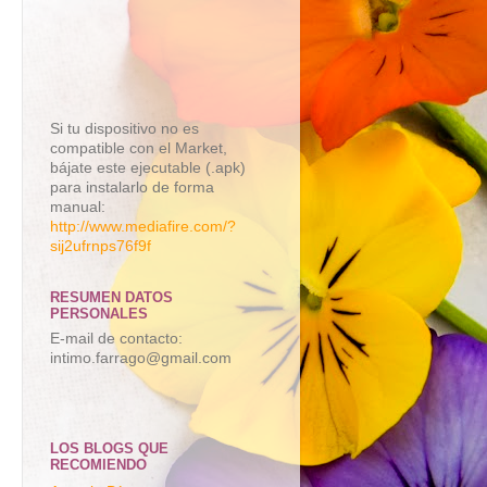
Si tu dispositivo no es
compatible con el Market,
bájate este ejecutable (.apk)
para instalarlo de forma
manual:
http://www.mediafire.com/?
sij2ufrnps76f9f
RESUMEN DATOS
PERSONALES
E-mail de contacto:
intimo.farrago@gmail.com
LOS BLOGS QUE
RECOMIENDO