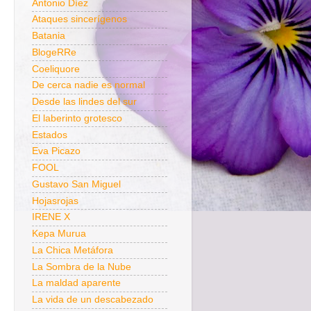
Antonio Díez
Ataques sincerígenos
Batania
BlogeRRe
Coeliquore
De cerca nadie es normal
Desde las lindes del sur
El laberinto grotesco
Estados
Eva Picazo
FOOL
Gustavo San Miguel
Hojasrojas
IRENE X
Kepa Murua
La Chica Metáfora
La Sombra de la Nube
La maldad aparente
La vida de un descabezado