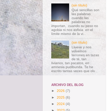
(sin título)
Qué sencillas son
las palabras
cuando las
palabras no
importan, cuando su peso no
agobia ni nos asfixia en el
límite mismo de la vi...
(sin título)
Llueve y nos
volvemos
terrones en tazas
de té, tan
livianos, tan pacatos, en
amnesia pudibunda. Te he
escrito tantas veces que olv...
ARCHIVO DEL BLOG
►
2026
(7)
►
2025
(6)
►
2024
(4)
►
2023
(5)