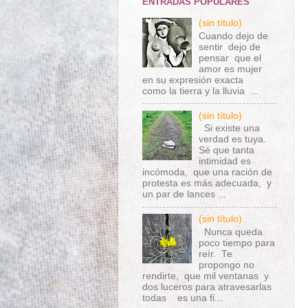
ENTRADAS POPULARES
(sin título)
Cuando dejo de
sentir dejo de
pensar que el
amor es mujer
en su expresión exacta
como la tierra y la lluvia ...
(sin título)
Si existe una
verdad es tuya.
Sé que tanta
intimidad es
incómoda, que una ración de
protesta es más adecuada, y
un par de lances ...
(sin título)
Nunca queda
poco tiempo para
reír. Te
propongo no
rendirte, que mil ventanas y
dos luceros para atravesarlas
todas es una fi...