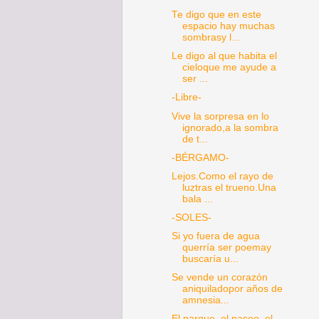
Te digo que en este
espacio hay muchas
sombrasy l...
Le digo al que habita el
cieloque me ayude a
ser ...
-Libre-
Vive la sorpresa en lo
ignorado,a la sombra
de t...
-BÉRGAMO-
Lejos.Como el rayo de
luztras el trueno.Una
bala ...
-SOLES-
Si yo fuera de agua
querría ser poemay
buscaría u...
Se vende un corazón
aniquiladopor años de
amnesia...
El parque, el paseo, el