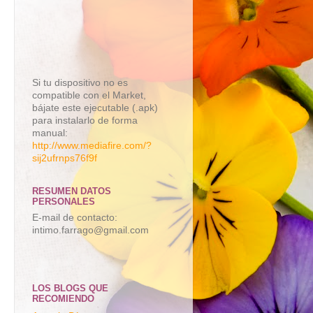
Si tu dispositivo no es
compatible con el Market,
bájate este ejecutable (.apk)
para instalarlo de forma
manual:
http://www.mediafire.com/?
sij2ufrnps76f9f
RESUMEN DATOS
PERSONALES
E-mail de contacto:
intimo.farrago@gmail.com
LOS BLOGS QUE
RECOMIENDO