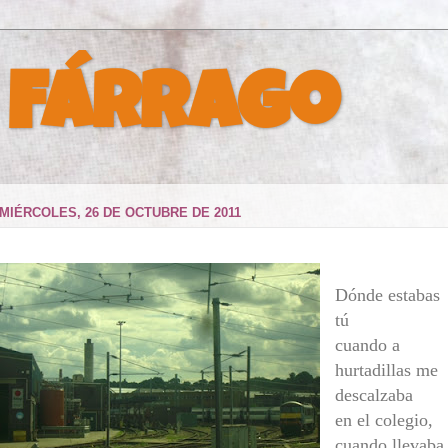
 Fárrago
MIÉRCOLES, 26 DE OCTUBRE DE 2011
Dónde estabas
tú
cuando a
hurtadillas me
descalzaba
en el colegio,
cuando llevaba