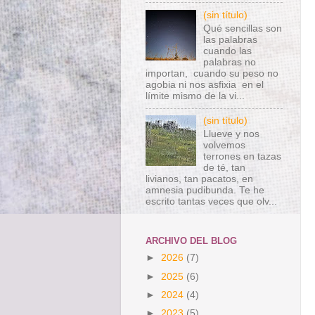
(sin título)
Qué sencillas son
las palabras
cuando las
palabras no
importan, cuando su peso no
agobia ni nos asfixia en el
límite mismo de la vi...
(sin título)
Llueve y nos
volvemos
terrones en tazas
de té, tan
livianos, tan pacatos, en
amnesia pudibunda. Te he
escrito tantas veces que olv...
ARCHIVO DEL BLOG
►
2026
(7)
►
2025
(6)
►
2024
(4)
►
2023
(5)