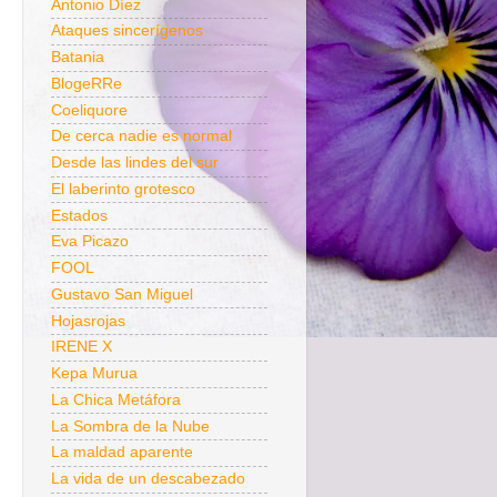
Antonio Díez
Ataques sincerígenos
Batania
BlogeRRe
Coeliquore
De cerca nadie es normal
Desde las lindes del sur
El laberinto grotesco
Estados
Eva Picazo
FOOL
Gustavo San Miguel
Hojasrojas
IRENE X
Kepa Murua
La Chica Metáfora
La Sombra de la Nube
La maldad aparente
La vida de un descabezado