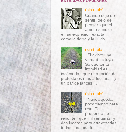
ENTRADAS POPULARES
(sin título)
Cuando dejo de
sentir dejo de
pensar que el
amor es mujer
en su expresión exacta
como la tierra y la lluvia ...
(sin título)
Si existe una
verdad es tuya.
Sé que tanta
intimidad es
incómoda, que una ración de
protesta es más adecuada, y
un par de lances ...
(sin título)
Nunca queda
poco tiempo para
reír. Te
propongo no
rendirte, que mil ventanas y
dos luceros para atravesarlas
todas es una fi...