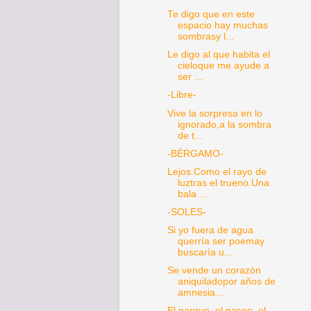
Te digo que en este
espacio hay muchas
sombrasy l...
Le digo al que habita el
cieloque me ayude a
ser ...
-Libre-
Vive la sorpresa en lo
ignorado,a la sombra
de t...
-BÉRGAMO-
Lejos.Como el rayo de
luztras el trueno.Una
bala ...
-SOLES-
Si yo fuera de agua
querría ser poemay
buscaría u...
Se vende un corazón
aniquiladopor años de
amnesia...
El parque, el paseo, el