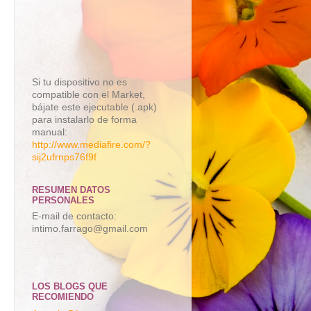
Si tu dispositivo no es
compatible con el Market,
bájate este ejecutable (.apk)
para instalarlo de forma
manual:
http://www.mediafire.com/?
sij2ufrnps76f9f
RESUMEN DATOS
PERSONALES
E-mail de contacto:
intimo.farrago@gmail.com
LOS BLOGS QUE
RECOMIENDO