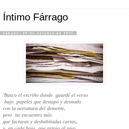
Íntimo Fárrago
sábado, 29 de octubre de 2011
'Busco el escriño donde
guardé el verso
bajo
papeles que destapo y desnudo
con la nervatura del demente,
pero
no encuentro más
que facturas y deshabitadas cartas,
y
en cada hoja
que arrojo al piso