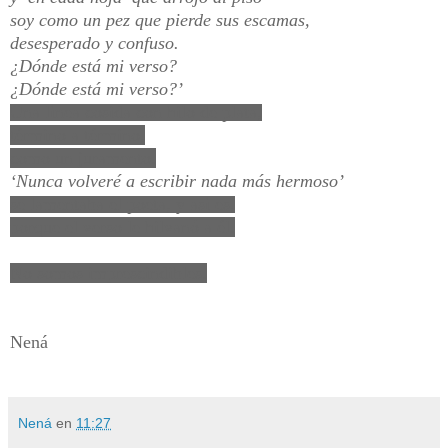
soy como un pez que pierde sus escamas,
desesperado y confuso.
¿Dónde está mi verso?
¿Dónde está mi verso?’
Una línea cosida con hilo de plata,
término a término,
como un juramento.
‘Nunca volveré a escribir nada más hermoso’
se lamentaba el poeta, y así es,
porque el verso le hilvanó a él.
No somos imprescindibles.
Nená
Nená
en
11:27