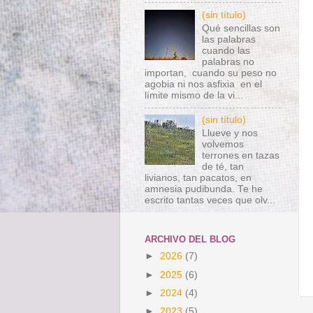
(sin título)
Qué sencillas son
las palabras
cuando las
palabras no
importan, cuando su peso no
agobia ni nos asfixia en el
límite mismo de la vi...
(sin título)
Llueve y nos
volvemos
terrones en tazas
de té, tan
livianos, tan pacatos, en
amnesia pudibunda. Te he
escrito tantas veces que olv...
ARCHIVO DEL BLOG
►
2026
(7)
►
2025
(6)
►
2024
(4)
►
2023
(5)