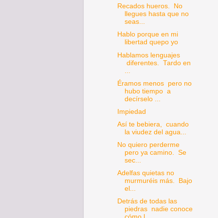
Recados hueros. No
llegues hasta que no
seas...
Hablo porque en mi
libertad quepo yo
Hablamos lenguajes
diferentes. Tardo en
...
Éramos menos pero no
hubo tiempo a
decírselo ...
Impiedad
Así te bebiera, cuando
la viudez del agua...
No quiero perderme
pero ya camino. Se
sec...
Adelfas quietas no
murmuréis más. Bajo
el...
Detrás de todas las
piedras nadie conoce
cómo l...