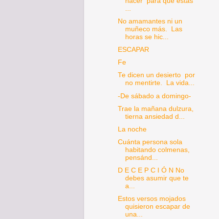
hacer para que estas
...
No amamantes ni un
muñeco más. Las
horas se hic...
ESCAPAR
Fe
Te dicen un desierto por
no mentirte. La vida...
-De sábado a domingo-
Trae la mañana dulzura,
tierna ansiedad d...
La noche
Cuánta persona sola
habitando colmenas,
pensánd...
D E C E P C I Ó N No
debes asumir que te
a...
Estos versos mojados
quisieron escapar de
una...