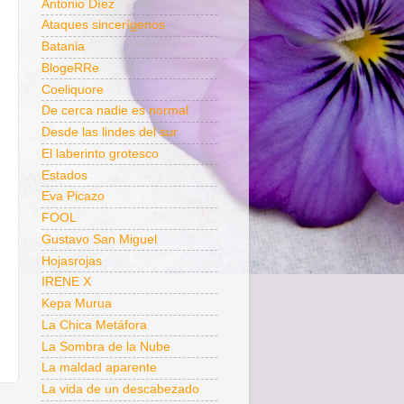
Antonio Díez
Ataques sincerígenos
Batania
BlogeRRe
Coeliquore
De cerca nadie es normal
Desde las lindes del sur
El laberinto grotesco
Estados
Eva Picazo
FOOL
Gustavo San Miguel
Hojasrojas
IRENE X
Kepa Murua
La Chica Metáfora
La Sombra de la Nube
La maldad aparente
La vida de un descabezado