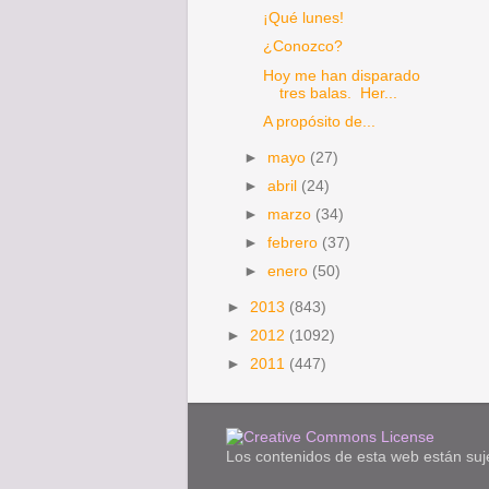
¡Qué lunes!
¿Conozco?
Hoy me han disparado
tres balas. Her...
A propósito de...
►
mayo
(27)
►
abril
(24)
►
marzo
(34)
►
febrero
(37)
►
enero
(50)
►
2013
(843)
►
2012
(1092)
►
2011
(447)
Los contenidos de esta web están su