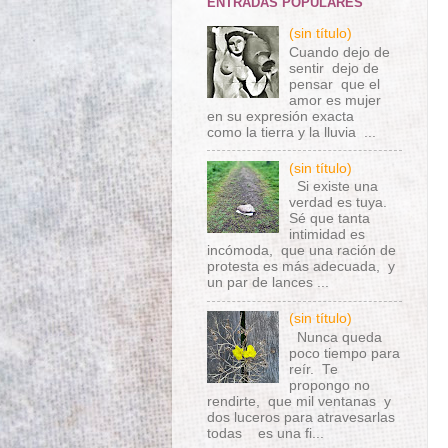
ENTRADAS POPULARES
(sin título)
Cuando dejo de
sentir dejo de
pensar que el
amor es mujer
en su expresión exacta
como la tierra y la lluvia ...
(sin título)
Si existe una
verdad es tuya.
Sé que tanta
intimidad es
incómoda, que una ración de
protesta es más adecuada, y
un par de lances ...
(sin título)
Nunca queda
poco tiempo para
reír. Te
propongo no
rendirte, que mil ventanas y
dos luceros para atravesarlas
todas es una fi...