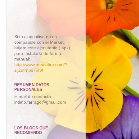
Si tu dispositivo no es
compatible con el Market,
bájate este ejecutable (.apk)
para instalarlo de forma
manual:
http://www.mediafire.com/?
sij2ufrnps76f9f
RESUMEN DATOS
PERSONALES
E-mail de contacto:
intimo.farrago@gmail.com
LOS BLOGS QUE
RECOMIENDO