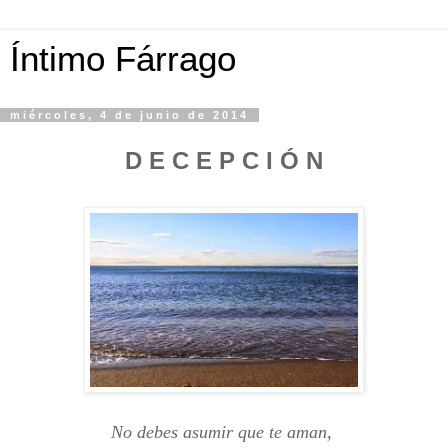
Íntimo Fárrago
miércoles, 4 de junio de 2014
D E C E P C I Ó N
No debes asumir que te aman,