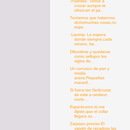
-Puentes- Temor a
cruzar aunque te
ofrezcan el pa...
Teníamos que habernos
dichomuchas cosas,no
espe...
-Lavinia- Le espera
donde siempre,cada
verano, ba...
Difundirse y quedarse
como sellopor los
siglos de...
Un corrusco de pan y
media
acera.Pequeñas
maravil...
Si fuera tan fácilcruzar
de este a oesteun
norte-...
Esperécomo tú me
dijiste,que el collar
llegara so...
Zarpazo preciso.El
vaivén de recadosy las