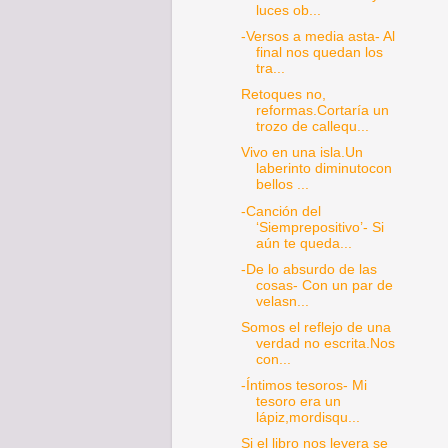
luces ob...
-Versos a media asta- Al
final nos quedan los
tra...
Retoques no,
reformas.Cortaría un
trozo de callequ...
Vivo en una isla.Un
laberinto diminutocon
bellos ...
-Canción del
‘Siemprepositivo’- Si
aún te queda...
-De lo absurdo de las
cosas- Con un par de
velasn...
Somos el reflejo de una
verdad no escrita.Nos
con...
-Íntimos tesoros- Mi
tesoro era un
lápiz,mordisqu...
Si el libro nos leyera se