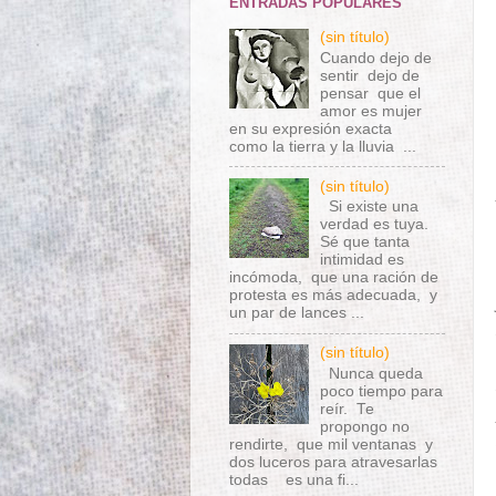
ENTRADAS POPULARES
(sin título)
Cuando dejo de
sentir dejo de
pensar que el
amor es mujer
en su expresión exacta
como la tierra y la lluvia ...
(sin título)
Si existe una
verdad es tuya.
Sé que tanta
intimidad es
incómoda, que una ración de
protesta es más adecuada, y
un par de lances ...
(sin título)
Nunca queda
poco tiempo para
reír. Te
propongo no
rendirte, que mil ventanas y
dos luceros para atravesarlas
todas es una fi...