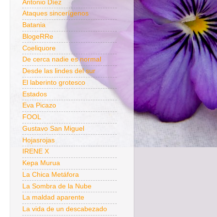
Antonio Díez
Ataques sincerígenos
Batania
BlogeRRe
Coeliquore
De cerca nadie es normal
Desde las lindes del sur
El laberinto grotesco
Estados
Eva Picazo
FOOL
Gustavo San Miguel
Hojasrojas
IRENE X
Kepa Murua
La Chica Metáfora
La Sombra de la Nube
La maldad aparente
La vida de un descabezado