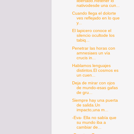
libertado.Retener lo
nativodesde una cun...
Cuando llega el dolorte
ves reflejado en lo que
y...
El lapicero conoce el
silencio ocultode los
tabiq...
Penetrar las horas con
amnesiaes un vía
crucis in...
Hablamos lenguajes
distintos.El cosmos es
un cuen...
Deja de mirar con ojos
de mundo-esas gafas
de gru...
Siempre hay una puerta
de salida.Un
impacto,una m...
-Eva- Ella no sabía que
su mundo iba a
cambiar de...