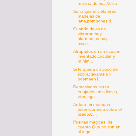
moriría de risa.Vería ...
Soñó que el cielo eran
madejas de
lana,pompones d...
Cuando dejas de
vibrarno hay
alarmas,no hay
aviso...
Atrapados en un océano
inventado,circular y
mínim...
Si te queda un poco de
sobraclávame un
poemaen l...
Demasiados seres
enojados,envidiosos,
viles,ego...
Arderá mi memoria
estérildormida sobre el
prado.C...
Puertas mágicas, de
cuento.Que no son en
sí luga...