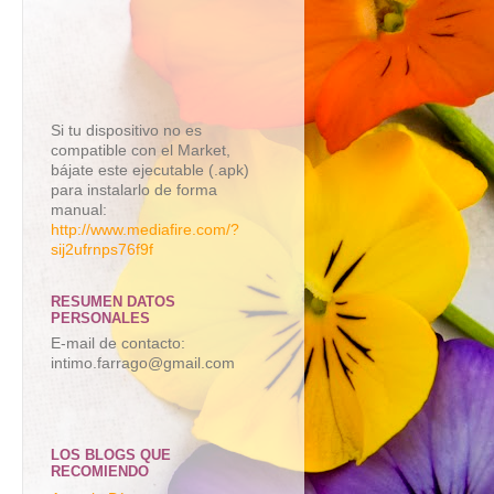
Si tu dispositivo no es
compatible con el Market,
bájate este ejecutable (.apk)
para instalarlo de forma
manual:
http://www.mediafire.com/?
sij2ufrnps76f9f
RESUMEN DATOS
PERSONALES
E-mail de contacto:
intimo.farrago@gmail.com
LOS BLOGS QUE
RECOMIENDO