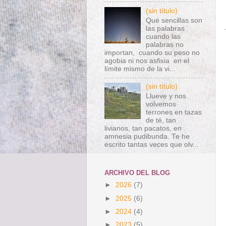
(sin título)
Qué sencillas son
las palabras
cuando las
palabras no
importan, cuando su peso no
agobia ni nos asfixia en el
límite mismo de la vi...
(sin título)
Llueve y nos
volvemos
terrones en tazas
de té, tan
livianos, tan pacatos, en
amnesia pudibunda. Te he
escrito tantas veces que olv...
ARCHIVO DEL BLOG
►
2026
(7)
►
2025
(6)
►
2024
(4)
►
2023
(5)