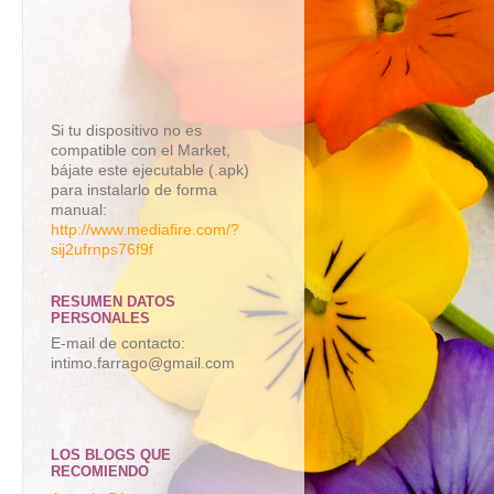
Si tu dispositivo no es
compatible con el Market,
bájate este ejecutable (.apk)
para instalarlo de forma
manual:
http://www.mediafire.com/?
sij2ufrnps76f9f
RESUMEN DATOS
PERSONALES
E-mail de contacto:
intimo.farrago@gmail.com
LOS BLOGS QUE
RECOMIENDO