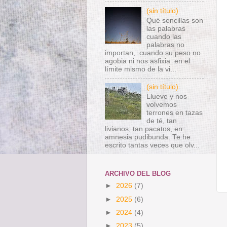
(sin título)
Qué sencillas son
las palabras
cuando las
palabras no
importan, cuando su peso no
agobia ni nos asfixia en el
límite mismo de la vi...
(sin título)
Llueve y nos
volvemos
terrones en tazas
de té, tan
livianos, tan pacatos, en
amnesia pudibunda. Te he
escrito tantas veces que olv...
ARCHIVO DEL BLOG
►
2026
(7)
►
2025
(6)
►
2024
(4)
►
2023
(5)