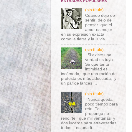
ENTRADAS POPULARES
(sin título)
Cuando dejo de
sentir dejo de
pensar que el
amor es mujer
en su expresión exacta
como la tierra y la lluvia ...
(sin título)
Si existe una
verdad es tuya.
Sé que tanta
intimidad es
incómoda, que una ración de
protesta es más adecuada, y
un par de lances ...
(sin título)
Nunca queda
poco tiempo para
reír. Te
propongo no
rendirte, que mil ventanas y
dos luceros para atravesarlas
todas es una fi...