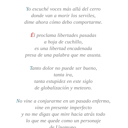
Y
o escuché voces más allá del cerro
donde van a morir los serviles,
dime ahora cómo debo comportarme.
É
l proclama libertades pasadas
a hoja de cuchillo,
es una libertad encadenada
presa de una palabra que me asusta.
T
anto dolor no puede ser bueno,
tanta ira,
tanta estupidez en este siglo
de globalización y meteoro.
N
o vine a conjurarme en un pasado enfermo,
vine en presente imperfecto
y no me digas que mire hacia atrás todo
lo que me quede como un personaje
de Unamuno,