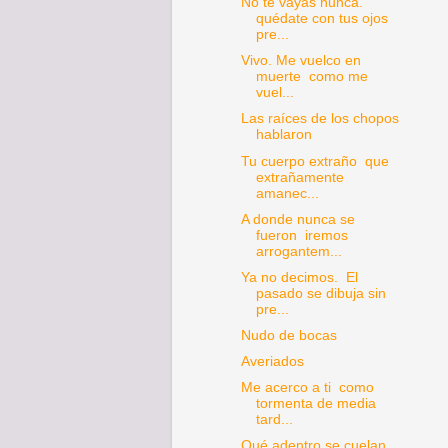
No te vayas nunca.
quédate con tus ojos
pre...
Vivo. Me vuelco en
muerte como me
vuel...
Las raíces de los chopos
hablaron
Tu cuerpo extraño que
extrañamente
amanec...
A donde nunca se
fueron iremos
arrogantem...
Ya no decimos. El
pasado se dibuja sin
pre...
Nudo de bocas
Averiados
Me acerco a ti como
tormenta de media
tard...
Qué adentro se cuelan