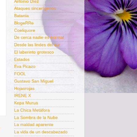
Antonio Díez
Ataques sincerígenos
Batania
BlogeRRe
Coeliquore
De cerca nadie es normal
Desde las lindes del sur
El laberinto grotesco
Estados
Eva Picazo
FOOL
Gustavo San Miguel
Hojasrojas
IRENE X
Kepa Murua
La Chica Metáfora
La Sombra de la Nube
La maldad aparente
a
La vida de un descabezado