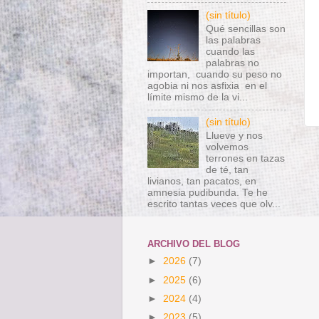
(sin título)
Qué sencillas son
las palabras
cuando las
palabras no
importan, cuando su peso no
agobia ni nos asfixia en el
límite mismo de la vi...
(sin título)
Llueve y nos
volvemos
terrones en tazas
de té, tan
livianos, tan pacatos, en
amnesia pudibunda. Te he
escrito tantas veces que olv...
ARCHIVO DEL BLOG
►
2026
(7)
►
2025
(6)
►
2024
(4)
►
2023
(5)