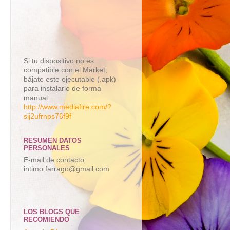
Si tu dispositivo no es
compatible con el Market,
bájate este ejecutable (.apk)
para instalarlo de forma
manual:
http://www.mediafire.com/?
sij2ufrnps76f9f
RESUMEN DATOS
PERSONALES
E-mail de contacto:
intimo.farrago@gmail.com
LOS BLOGS QUE
RECOMIENDO