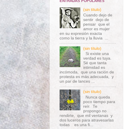
ENTRADAS POPULARES
(sin título)
Cuando dejo de
sentir dejo de
pensar que el
amor es mujer
en su expresión exacta
como la tierra y la lluvia ...
(sin título)
Si existe una
verdad es tuya.
Sé que tanta
intimidad es
incómoda, que una ración de
protesta es más adecuada, y
un par de lances ...
(sin título)
Nunca queda
poco tiempo para
reír. Te
propongo no
rendirte, que mil ventanas y
dos luceros para atravesarlas
todas es una fi...