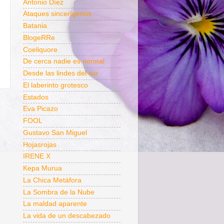
Antonio Díez
Ataques sincerígenos
Batania
BlogeRRe
Coeliquore
De cerca nadie es normal
Desde las lindes del sur
El laberinto grotesco
Estados
a
Eva Picazo
FOOL
Gustavo San Miguel
Hojasrojas
IRENE X
Kepa Murua
La Chica Metáfora
La Sombra de la Nube
La maldad aparente
La vida de un descabezado