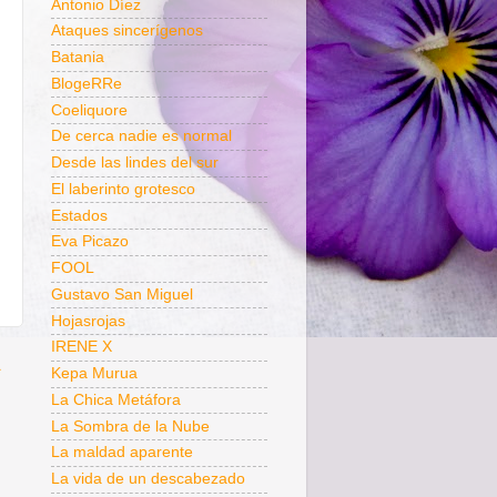
Antonio Díez
Ataques sincerígenos
Batania
BlogeRRe
Coeliquore
De cerca nadie es normal
Desde las lindes del sur
El laberinto grotesco
Estados
Eva Picazo
FOOL
Gustavo San Miguel
Hojasrojas
IRENE X
a
Kepa Murua
La Chica Metáfora
La Sombra de la Nube
La maldad aparente
La vida de un descabezado