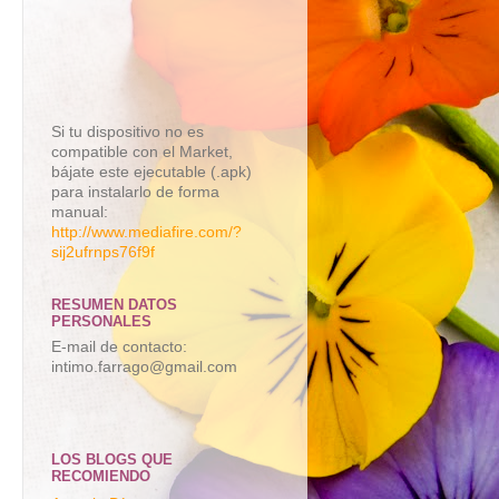
Si tu dispositivo no es
compatible con el Market,
bájate este ejecutable (.apk)
para instalarlo de forma
manual:
http://www.mediafire.com/?
sij2ufrnps76f9f
RESUMEN DATOS
PERSONALES
E-mail de contacto:
intimo.farrago@gmail.com
LOS BLOGS QUE
RECOMIENDO