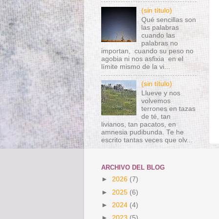
(sin título)
Qué sencillas son
las palabras
cuando las
palabras no
importan, cuando su peso no
agobia ni nos asfixia en el
límite mismo de la vi...
(sin título)
Llueve y nos
volvemos
terrones en tazas
de té, tan
livianos, tan pacatos, en
amnesia pudibunda. Te he
escrito tantas veces que olv...
ARCHIVO DEL BLOG
►
2026
(7)
►
2025
(6)
►
2024
(4)
►
2023
(5)