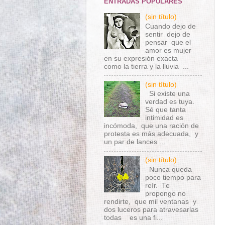
ENTRADAS POPULARES
(sin título)
Cuando dejo de
sentir dejo de
pensar que el
amor es mujer
en su expresión exacta
como la tierra y la lluvia ...
(sin título)
Si existe una
verdad es tuya.
Sé que tanta
intimidad es
incómoda, que una ración de
protesta es más adecuada, y
un par de lances ...
(sin título)
Nunca queda
poco tiempo para
reír. Te
propongo no
rendirte, que mil ventanas y
dos luceros para atravesarlas
todas es una fi...