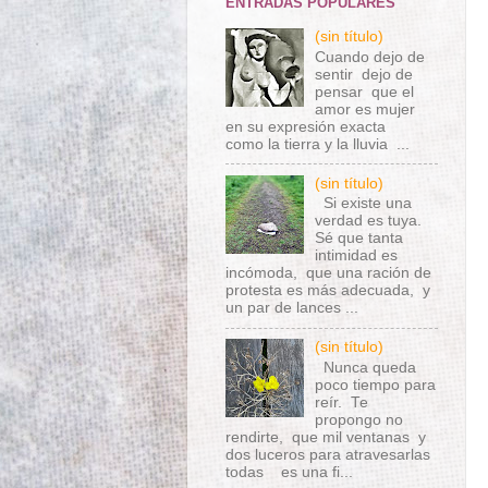
ENTRADAS POPULARES
(sin título)
Cuando dejo de
sentir dejo de
pensar que el
amor es mujer
en su expresión exacta
como la tierra y la lluvia ...
(sin título)
Si existe una
verdad es tuya.
Sé que tanta
intimidad es
incómoda, que una ración de
protesta es más adecuada, y
un par de lances ...
(sin título)
Nunca queda
poco tiempo para
reír. Te
propongo no
rendirte, que mil ventanas y
dos luceros para atravesarlas
todas es una fi...