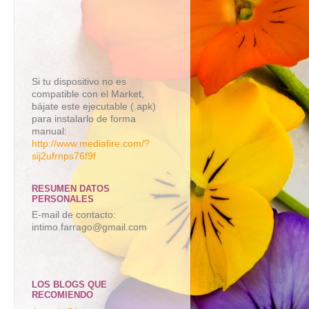
Si tu dispositivo no es
compatible con el Market,
bájate este ejecutable (.apk)
para instalarlo de forma
manual:
http://www.mediafire.com/?
sij2ufrnps76f9f
RESUMEN DATOS
PERSONALES
E-mail de contacto:
intimo.farrago@gmail.com
LOS BLOGS QUE
RECOMIENDO