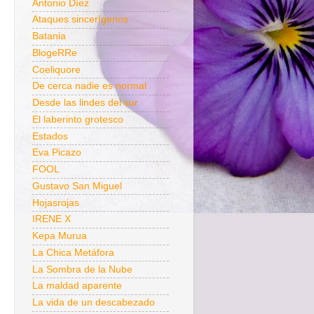
Antonio Díez
Ataques sincerígenos
Batania
BlogeRRe
Coeliquore
De cerca nadie es normal
Desde las lindes del sur
El laberinto grotesco
Estados
Eva Picazo
FOOL
Gustavo San Miguel
Hojasrojas
IRENE X
Kepa Murua
La Chica Metáfora
La Sombra de la Nube
La maldad aparente
La vida de un descabezado