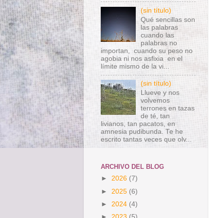
(sin título)
Qué sencillas son
las palabras
cuando las
palabras no
importan, cuando su peso no
agobia ni nos asfixia en el
límite mismo de la vi...
(sin título)
Llueve y nos
volvemos
terrones en tazas
de té, tan
livianos, tan pacatos, en
amnesia pudibunda. Te he
escrito tantas veces que olv...
ARCHIVO DEL BLOG
►
2026
(7)
►
2025
(6)
►
2024
(4)
►
2023
(5)