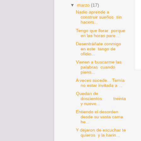
▼
marzo
(17)
Nadie aprende a
construir sueños sin
hacers...
Tengo que llorar porque
en las horas pare...
Desentráñate conmigo
en este tango de
ofidio...
Vienen a buscarme las
palabras cuando
piens...
A veces sucede... Temía
no estar invitada a ...
Quedan de
doscientos treinta
y nueve...
Entiendo el desorden
desde su vasta cama
he...
Y dejaron de escuchar te
quieros y la harin...