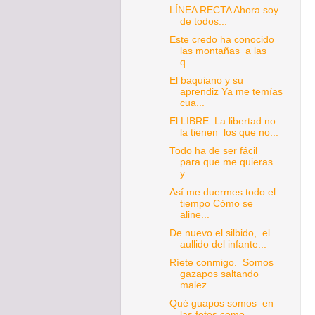
LÍNEA RECTA Ahora soy
de todos...
Este credo ha conocido
las montañas a las
q...
El baquiano y su
aprendiz Ya me temías
cua...
El LIBRE La libertad no
la tienen los que no...
Todo ha de ser fácil
para que me quieras
y ...
Así me duermes todo el
tiempo Cómo se
aline...
De nuevo el silbido, el
aullido del infante...
Ríete conmigo. Somos
gazapos saltando
malez...
Qué guapos somos en
las fotos como