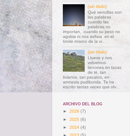
(sin título)
Qué sencillas son
las palabras
cuando las
palabras no
importan, cuando su peso no
agobia ni nos asfixia en el
límite mismo de la vi...
(sin título)
Llueve y nos
volvemos
terrones en tazas
de té, tan
livianos, tan pacatos, en
amnesia pudibunda. Te he
escrito tantas veces que olv...
ARCHIVO DEL BLOG
►
2026
(7)
►
2025
(6)
►
2024
(4)
►
2023
(5)