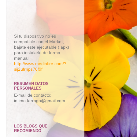
Si tu dispositivo no es
compatible con el Market,
bájate este ejecutable (.apk)
para instalarlo de forma
manual:
http://www.mediafire.com/?
sij2ufrnps76f9f
RESUMEN DATOS
PERSONALES
E-mail de contacto:
intimo.farrago@gmail.com
LOS BLOGS QUE
RECOMIENDO