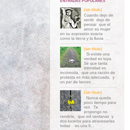
ENTRADAS POPULARES
(sin título)
Cuando dejo de
sentir dejo de
pensar que el
amor es mujer
en su expresión exacta
como la tierra y la lluvia ...
(sin título)
Si existe una
verdad es tuya.
Sé que tanta
intimidad es
incómoda, que una ración de
protesta es más adecuada, y
un par de lances ...
(sin título)
Nunca queda
poco tiempo para
reír. Te
propongo no
rendirte, que mil ventanas y
dos luceros para atravesarlas
todas es una fi...