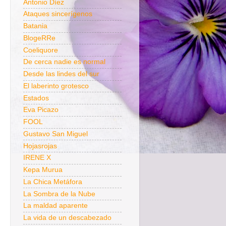
Antonio Díez
Ataques sincerígenos
Batania
BlogeRRe
Coeliquore
De cerca nadie es normal
Desde las lindes del sur
El laberinto grotesco
Estados
Eva Picazo
FOOL
Gustavo San Miguel
Hojasrojas
IRENE X
Kepa Murua
La Chica Metáfora
La Sombra de la Nube
La maldad aparente
La vida de un descabezado