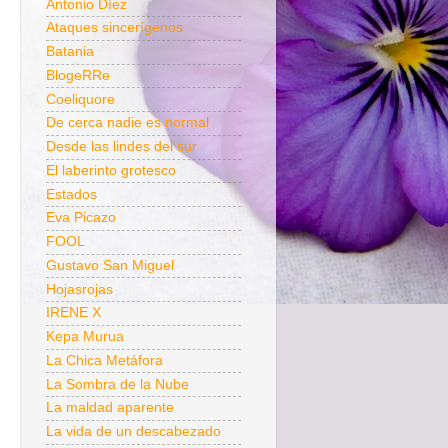
Antonio Díez
Ataques sincerígenos
Batania
BlogeRRe
Coeliquore
De cerca nadie es normal
Desde las lindes del sur
El laberinto grotesco
Estados
Eva Picazo
FOOL
Gustavo San Miguel
Hojasrojas
IRENE X
Kepa Murua
La Chica Metáfora
La Sombra de la Nube
La maldad aparente
La vida de un descabezado