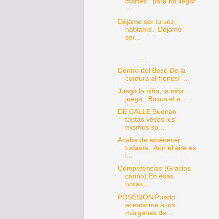
martes para no llegar
...
Déjame ser tu voz,
háblame. Déjame
ser...
...
Dentro del Beso De la
cordura al frenesí ...
Juega la niña, la niña
juega. Busca el a...
DE CALLE Suenan
tantas veces los
mismos so...
Acaba de amanecer
todavía. Aún el aire es
l...
Competencias (Gracias
cariño) En esas
horas...
POSESIÓN Puedo
acercarme a los
márgenes de...