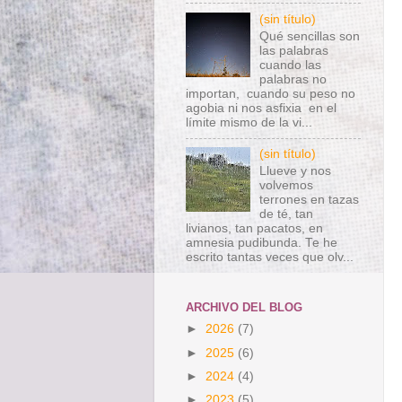
(sin título)
Qué sencillas son
las palabras
cuando las
palabras no
importan, cuando su peso no
agobia ni nos asfixia en el
límite mismo de la vi...
(sin título)
Llueve y nos
volvemos
terrones en tazas
de té, tan
livianos, tan pacatos, en
amnesia pudibunda. Te he
escrito tantas veces que olv...
ARCHIVO DEL BLOG
►
2026
(7)
►
2025
(6)
►
2024
(4)
►
2023
(5)