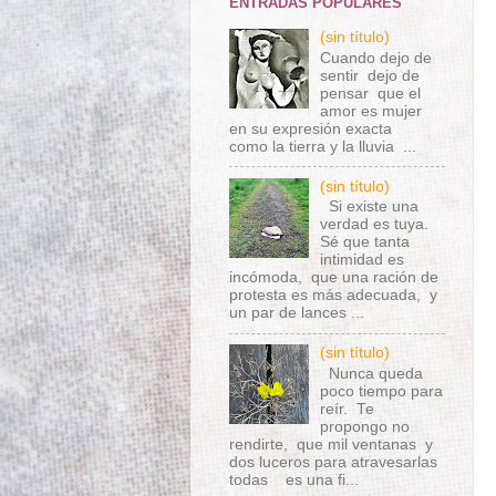
ENTRADAS POPULARES
(sin título)
Cuando dejo de
sentir dejo de
pensar que el
amor es mujer
en su expresión exacta
como la tierra y la lluvia ...
(sin título)
Si existe una
verdad es tuya.
Sé que tanta
intimidad es
incómoda, que una ración de
protesta es más adecuada, y
un par de lances ...
(sin título)
Nunca queda
poco tiempo para
reír. Te
propongo no
rendirte, que mil ventanas y
dos luceros para atravesarlas
todas es una fi...