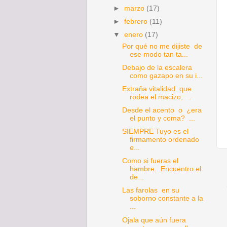
►
marzo
(17)
►
febrero
(11)
▼
enero
(17)
Por qué no me dijiste de
ese modo tan ta...
Debajo de la escalera
como gazapo en su i...
Extraña vitalidad que
rodea el macizo, ...
Desde el acento o ¿era
el punto y coma? ...
SIEMPRE Tuyo es el
firmamento ordenado
e...
Como si fueras el
hambre. Encuentro el
de...
Las farolas en su
soborno constante a la
...
Ojala que aún fuera