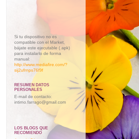
Si tu dispositivo no es
compatible con el Market,
bájate este ejecutable (.apk)
para instalarlo de forma
manual:
http://www.mediafire.com/?
sij2ufrnps76f9f
RESUMEN DATOS
PERSONALES
E-mail de contacto:
intimo.farrago@gmail.com
LOS BLOGS QUE
RECOMIENDO